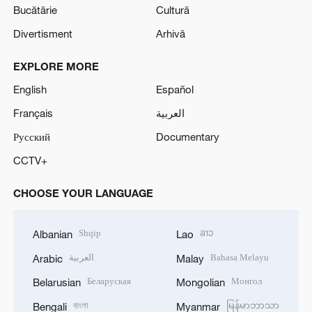
Bucătărie
Cultură
Divertisment
Arhivă
EXPLORE MORE
English
Español
Français
العربية
Русский
Documentary
CCTV+
CHOOSE YOUR LANGUAGE
Shqip
ລາວ
Albanian
Lao
العربية
Bahasa Melayu
Arabic
Malay
Беларуская
Монгол
Belarusian
Mongolian
বাংলা
မြန်မာဘာသာ
Bengali
Myanmar