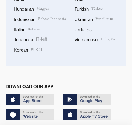
Magyar
Türkçe
Hungarian
Turkish
Bahasa Indonesia
Українська
Indonesian
Ukrainian
Italiano
اردو
Italian
Urdu
日本語
Tiếng Việt
Japanese
Vietnamese
한국어
Korean
DOWNLOAD OUR APP
Copyright © 2024 CGTN.