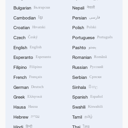
Български
नेपाली
Bulgarian
Nepali
ខ្មែរ
فارسی
Cambodian
Persian
Hrvatski
Polski
Croatian
Polish
Český
Português
Czech
Portuguese
English
پښتو
English
Pashto
Esperanto
Română
Esperanto
Romanian
Filipino
Русский
Filipino
Russian
Français
Српски
French
Serbian
Deutsch
සිංහල
German
Sinhala
Ελληνικά
Español
Greek
Spanish
Hausa
Kiswahili
Hausa
Swahili
עברית
தமிழ்
Hebrew
Tamil
हिन्दी
ไทย
Hindi
Thai