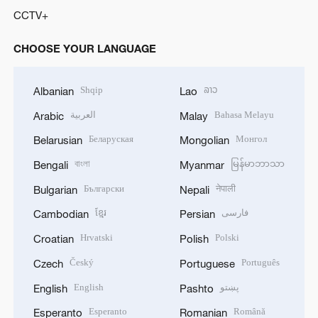
CCTV+
CHOOSE YOUR LANGUAGE
Shqip
ລາວ
Albanian
Lao
العربية
Bahasa Melayu
Arabic
Malay
Беларуская
Монгол
Belarusian
Mongolian
বাংলা
မြန်မာဘာသာ
Bengali
Myanmar
Български
नेपाली
Bulgarian
Nepali
ខ្មែរ
فارسی
Cambodian
Persian
Hrvatski
Polski
Croatian
Polish
Český
Português
Czech
Portuguese
English
پښتو
English
Pashto
Esperanto
Română
Esperanto
Romanian