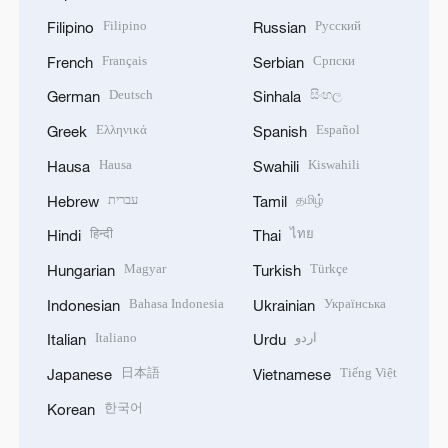
Filipino
Русский
Filipino
Russian
Français
Српски
French
Serbian
Deutsch
සිංහල
German
Sinhala
Ελληνικά
Español
Greek
Spanish
Hausa
Kiswahili
Hausa
Swahili
עברית
தமிழ்
Hebrew
Tamil
हिन्दी
ไทย
Hindi
Thai
Magyar
Türkçe
Hungarian
Turkish
Bahasa Indonesia
Українська
Indonesian
Ukrainian
Italiano
اردو
Italian
Urdu
日本語
Tiếng Việt
Japanese
Vietnamese
한국어
Korean