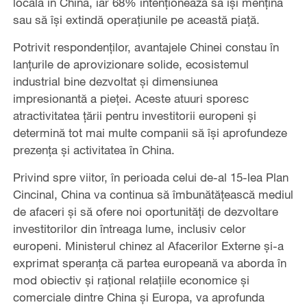
locală în China, iar 68% intenționează să își mențină
sau să își extindă operațiunile pe această piață.
Potrivit respondenților, avantajele Chinei constau în
lanțurile de aprovizionare solide, ecosistemul
industrial bine dezvoltat și dimensiunea
impresionantă a pieței. Aceste atuuri sporesc
atractivitatea țării pentru investitorii europeni și
determină tot mai multe companii să își aprofundeze
prezența și activitatea în China.
Privind spre viitor, în perioada celui de-al 15-lea Plan
Cincinal, China va continua să îmbunătățească mediul
de afaceri și să ofere noi oportunități de dezvoltare
investitorilor din întreaga lume, inclusiv celor
europeni. Ministerul chinez al Afacerilor Externe și-a
exprimat speranța că partea europeană va aborda în
mod obiectiv și rațional relațiile economice și
comerciale dintre China și Europa, va aprofunda