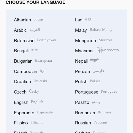
CHOOSE YOUR LANGUAGE
Shqip
ລາວ
Albanian
Lao
العربية
Bahasa Melayu
Arabic
Malay
Беларуская
Монгол
Belarusian
Mongolian
বাংলা
မြန်မာဘာသာ
Bengali
Myanmar
Български
नेपाली
Bulgarian
Nepali
ខ្មែរ
فارسی
Cambodian
Persian
Hrvatski
Polski
Croatian
Polish
Český
Português
Czech
Portuguese
English
پښتو
English
Pashto
Esperanto
Română
Esperanto
Romanian
Filipino
Русский
Filipino
Russian
Français
Српски