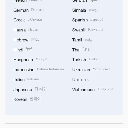
French
Serbian
Deutsch
සිංහල
German
Sinhala
Ελληνικά
Español
Greek
Spanish
Hausa
Kiswahili
Hausa
Swahili
עברית
தமிழ்
Hebrew
Tamil
हिन्दी
ไทย
Hindi
Thai
Magyar
Türkçe
Hungarian
Turkish
Bahasa Indonesia
Українська
Indonesian
Ukrainian
Italiano
اردو
Italian
Urdu
日本語
Tiếng Việt
Japanese
Vietnamese
한국어
Korean