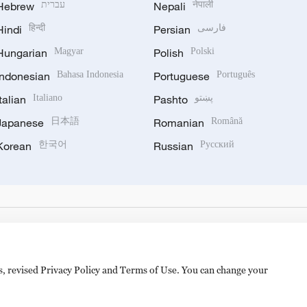
Hebrew
עברית
Nepali
नेपाली
Hindi
हिन्दी
Persian
فارسی
Hungarian
Magyar
Polish
Polski
Indonesian
Bahasa Indonesia
Portuguese
Português
Italian
Italiano
Pashto
پښتو
Japanese
日本語
Romanian
Română
Korean
한국어
Russian
Русский
es, revised Privacy Policy and Terms of Use. You can change your