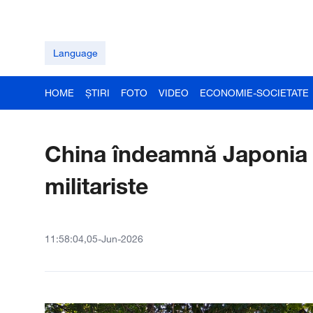
Language
HOME
ȘTIRI
FOTO
VIDEO
ECONOMIE-SOCIETATE
China îndeamnă Japonia s
militariste
11:58:04,05-Jun-2026