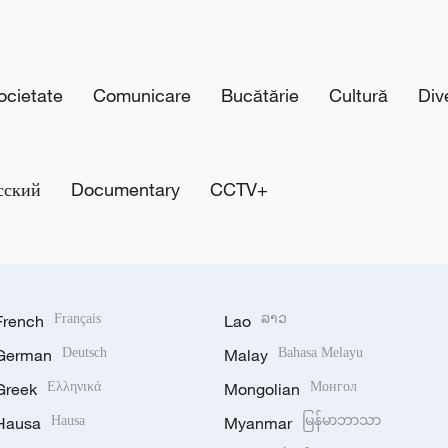
cietate
Comunicare
Bucătărie
Cultură
Div
сский
Documentary
CCTV+
French
Français
Lao
ລາວ
German
Deutsch
Malay
Bahasa Melayu
Greek
Ελληνικά
Mongolian
Монгол
Hausa
Hausa
Myanmar
မြန်မာဘာသာ