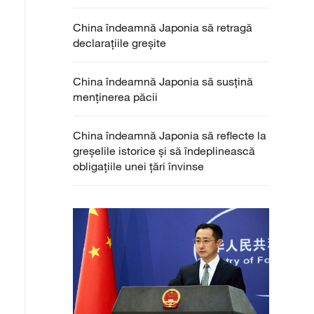
China îndeamnă Japonia să retragă
declarațiile greșite
China îndeamnă Japonia să susțină
menținerea păcii
China îndeamnă Japonia să reflecte la
greșelile istorice și să îndeplinească
obligațiile unei țări învinse