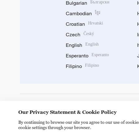
Bulgarian
Български
Cambodian
ខ្មែរ
Croatian
Hrvatski
Czech
Český
English
English
Esperanto
Esperanto
Filipino
Filipino
DOWNLOAD OUR APP
Our Privacy Statement & Cookie Policy
By continuing to browse our site you agree to our use of cooki
cookie settings through your browser.