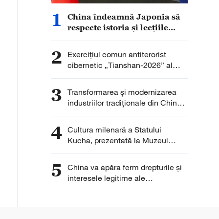
1
China îndeamnă Japonia să
respecte istoria și lecțiile
trecutului
2
Exercițiul comun antiterorist
cibernetic „Tianshan-2026” al
OCS, desfășurat la Urumqi
3
Transformarea și modernizarea
industriilor tradiționale din China
se accelerează, iar sectoarele
emergente își mențin ritmul de
4
Cultura milenară a Statului
creștere
Kucha, prezentată la Muzeul
Qiuci
5
China va apăra ferm drepturile și
interesele legitime ale
întreprinderilor chineze