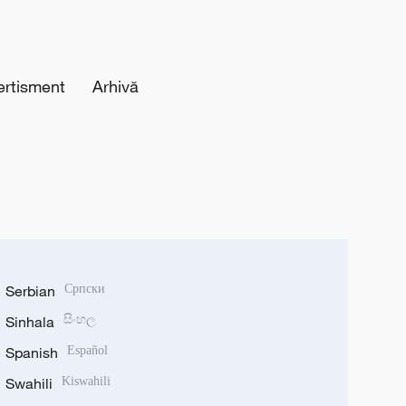
ertisment
Arhivă
Serbian
Српски
Sinhala
සිංහල
Spanish
Español
Swahili
Kiswahili