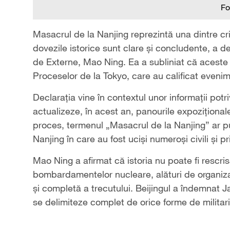
Fo
Masacrul de la Nanjing reprezintă una dintre cr
dovezile istorice sunt clare și concludente, a d
de Externe, Mao Ning. Ea a subliniat că aceste 
Proceselor de la Tokyo, care au calificat eveni
Declarația vine în contextul unor informații potr
actualizeze, în acest an, panourile expozițion
proces, termenul „Masacrul de la Nanjing” ar put
Nanjing în care au fost uciși numeroși civili și pr
Mao Ning a afirmat că istoria nu poate fi rescris
bombardamentelor nucleare, alături de organizaț
și completă a trecutului. Beijingul a îndemnat Ja
se delimiteze complet de orice forme de militar