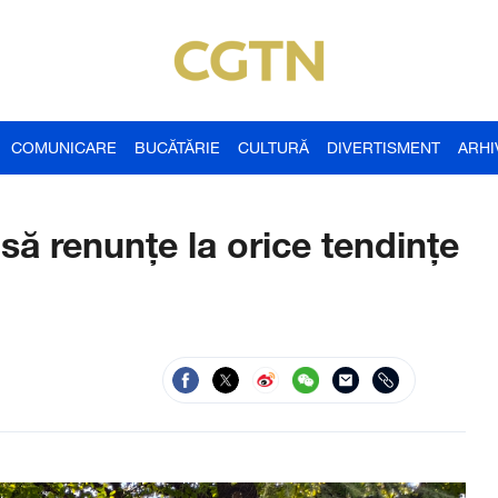
COMUNICARE
BUCĂTĂRIE
CULTURĂ
DIVERTISMENT
ARHI
ă renunțe la orice tendințe