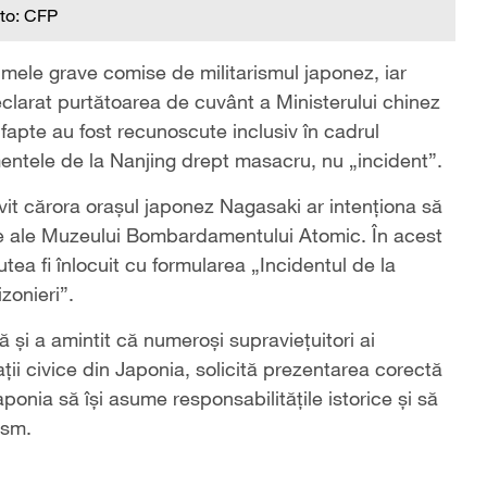
to: CFP
imele grave comise de militarismul japonez, iar
eclarat purtătoarea de cuvânt a Ministerului chinez
fapte au fost recunoscute inclusiv în cadrul
mentele de la Nanjing drept masacru, nu „incident”.
ivit cărora orașul japonez Nagasaki ar intenționa să
ale ale Muzeului Bombardamentului Atomic. În acest
ea fi înlocuit cu formularea „Incidentul de la
izonieri”.
ă și a amintit că numeroși supraviețuitori ai
ii civice din Japonia, solicită prezentarea corectă
ponia să își asume responsabilitățile istorice și să
ism.