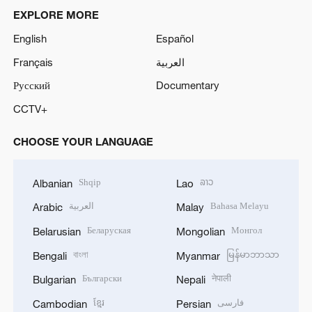
EXPLORE MORE
English
Español
Français
العربية
Русский
Documentary
CCTV+
CHOOSE YOUR LANGUAGE
Shqip
ລາວ
Albanian
Lao
العربية
Bahasa Melayu
Arabic
Malay
Беларуская
Монгол
Belarusian
Mongolian
বাংলা
မြန်မာဘာသာ
Bengali
Myanmar
Български
नेपाली
Bulgarian
Nepali
ខ្មែរ
فارسی
Cambodian
Persian