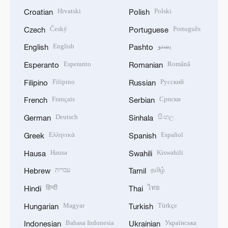
Hrvatski
Polski
Croatian
Polish
Český
Português
Czech
Portuguese
English
پښتو
English
Pashto
Esperanto
Română
Esperanto
Romanian
Filipino
Русский
Filipino
Russian
Français
Српски
French
Serbian
Deutsch
සිංහල
German
Sinhala
Ελληνικά
Español
Greek
Spanish
Hausa
Kiswahili
Hausa
Swahili
עברית
தமிழ்
Hebrew
Tamil
हिन्दी
ไทย
Hindi
Thai
Magyar
Türkçe
Hungarian
Turkish
Bahasa Indonesia
Українська
Indonesian
Ukrainian