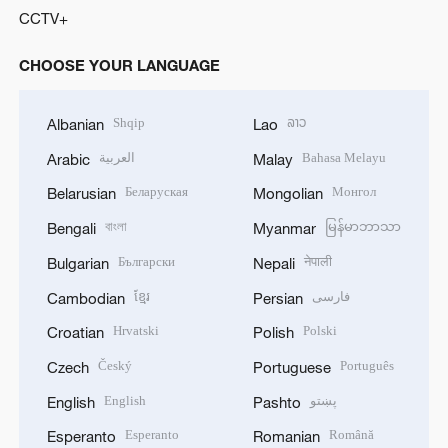
CCTV+
CHOOSE YOUR LANGUAGE
Shqip
ລາວ
Albanian
Lao
العربية
Bahasa Melayu
Arabic
Malay
Беларуская
Монгол
Belarusian
Mongolian
বাংলা
မြန်မာဘာသာ
Bengali
Myanmar
Български
नेपाली
Bulgarian
Nepali
ខ្មែរ
فارسی
Cambodian
Persian
Hrvatski
Polski
Croatian
Polish
Český
Português
Czech
Portuguese
English
پښتو
English
Pashto
Esperanto
Română
Esperanto
Romanian