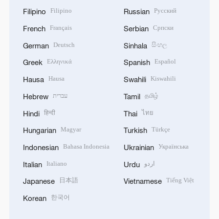
Filipino
Русский
Filipino
Russian
Français
Српски
French
Serbian
Deutsch
සිංහල
German
Sinhala
Ελληνικά
Español
Greek
Spanish
Hausa
Kiswahili
Hausa
Swahili
עברית
தமிழ்
Hebrew
Tamil
हिन्दी
ไทย
Hindi
Thai
Magyar
Türkçe
Hungarian
Turkish
Bahasa Indonesia
Українська
Indonesian
Ukrainian
Italiano
اردو
Italian
Urdu
日本語
Tiếng Việt
Japanese
Vietnamese
한국어
Korean