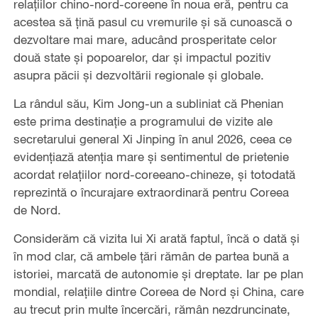
relațiilor chino-nord-coreene în noua eră, pentru ca
acestea să țină pasul cu vremurile și să cunoască o
dezvoltare mai mare, aducând prosperitate celor
două state și popoarelor, dar și impactul pozitiv
asupra păcii și dezvoltării regionale și globale.
La rândul său, Kim Jong-un a subliniat că Phenian
este prima destinație a programului de vizite ale
secretarului general Xi Jinping în anul 2026, ceea ce
evidențiază atenția mare și sentimentul de prietenie
acordat relațiilor nord-coreeano-chineze, și totodată
reprezintă o încurajare extraordinară pentru Coreea
de Nord.
Considerăm că vizita lui Xi arată faptul, încă o dată și
în mod clar, că ambele țări rămân de partea bună a
istoriei, marcată de autonomie și dreptate. Iar pe plan
mondial, relațiile dintre Coreea de Nord și China, care
au trecut prin multe încercări, rămân nezdruncinate,