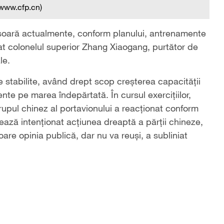
 www.cfp.cn)
ășoară actualmente, conform planului, antrenamente
rat colonelul superior Zhang Xiaogang, purtător de
le.
te stabilite, având drept scop creșterea capacității
nte pe marea îndepărtată. În cursul exercițiilor,
rupul chinez al portavionului a reacționat conform
ează intenționat acțiunea dreaptă a părții chineze,
are opinia publică, dar nu va reuși, a subliniat