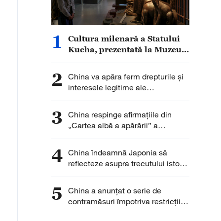
1
Cultura milenară a Statului
Kucha, prezentată la Muzeul
Qiuci
2
China va apăra ferm drepturile și
interesele legitime ale
întreprinderilor chineze
3
China respinge afirmațiile din
„Cartea albă a apărării” a
Japoniei
4
China îndeamnă Japonia să
reflecteze asupra trecutului istoric
și să învețe lecțiile istoriei
5
China a anunţat o serie de
contramăsuri împotriva restricţiilor
SUA