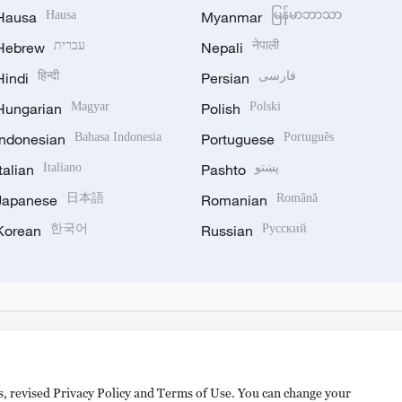
Hausa
Hausa
Myanmar
မြန်မာဘာသာ
Hebrew
עברית
Nepali
नेपाली
Hindi
हिन्दी
Persian
فارسی
Hungarian
Magyar
Polish
Polski
Indonesian
Bahasa Indonesia
Portuguese
Português
Italian
Italiano
Pashto
پښتو
Japanese
日本語
Romanian
Română
Korean
한국어
Russian
Русский
es, revised Privacy Policy and Terms of Use. You can change your