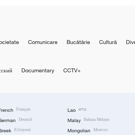
cietate
Comunicare
Bucătărie
Cultură
Div
сский
Documentary
CCTV+
French
Français
Lao
ລາວ
German
Deutsch
Malay
Bahasa Melayu
Greek
Ελληνικά
Mongolian
Монгол