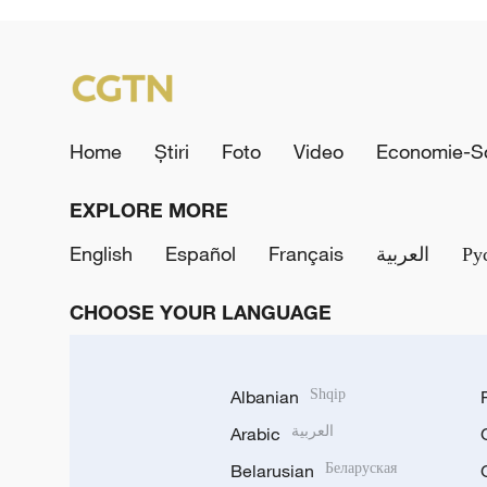
Home
Știri
Foto
Video
Economie-So
EXPLORE MORE
English
Español
Français
العربية
Ру
CHOOSE YOUR LANGUAGE
Albanian
Shqip
Arabic
العربية
Belarusian
Беларуская