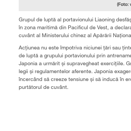
(Foto:
Grupul de luptă al portavionului Liaoning desf
în zona maritimă din Pacificul de Vest, a decla
cuvânt al Ministerului chinez al Apărării Naționa
Acțiunea nu este împotriva niciunei țări sau țin
de luptă a grupului portavionului prin antrename
Japonia a urmărit și supravegheat exercițiile. G
legii și regulamentelor aferente. Japonia exager
încercând să creeze tensiune și să inducă în ero
purtătorul de cuvânt.