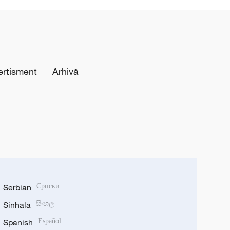
ertisment
Arhivă
Serbian
Српски
Sinhala
සිංහල
Spanish
Español