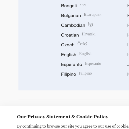
Bengali
বাংলা
Bulgarian
Български
Cambodian
ខ្មែរ
Croatian
Hrvatski
Czech
Český
English
English
Esperanto
Esperanto
Filipino
Filipino
DOWNLOAD OUR APP
Our Privacy Statement & Cookie Policy
By continuing to browse our site you agree to our use of cooki