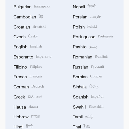
Български
नेपाली
Bulgarian
Nepali
ខ្មែរ
فارسی
Cambodian
Persian
Hrvatski
Polski
Croatian
Polish
Český
Português
Czech
Portuguese
English
پښتو
English
Pashto
Esperanto
Română
Esperanto
Romanian
Filipino
Русский
Filipino
Russian
Français
Српски
French
Serbian
Deutsch
සිංහල
German
Sinhala
Ελληνικά
Español
Greek
Spanish
Hausa
Kiswahili
Hausa
Swahili
עברית
தமிழ்
Hebrew
Tamil
हिन्दी
ไทย
Hindi
Thai