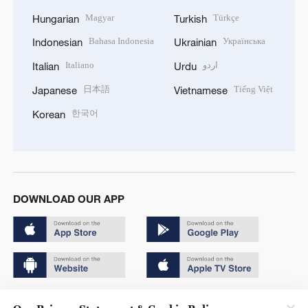
Magyar
Türkçe
Hungarian
Turkish
Bahasa Indonesia
Українська
Indonesian
Ukrainian
Italiano
اردو
Italian
Urdu
日本語
Tiếng Việt
Japanese
Vietnamese
한국어
Korean
DOWNLOAD OUR APP
Copyright © 2024 CGTN.