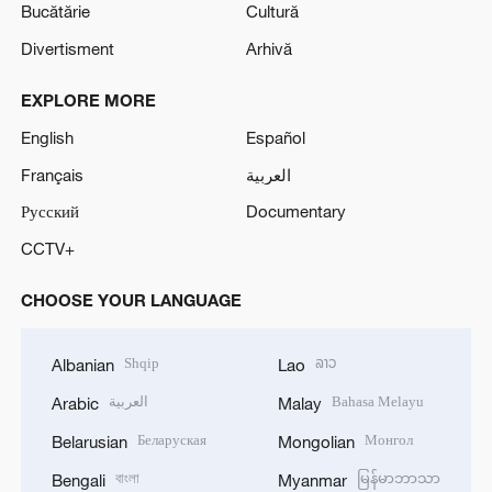
Bucătărie
Cultură
Divertisment
Arhivă
EXPLORE MORE
English
Español
Français
العربية
Русский
Documentary
CCTV+
CHOOSE YOUR LANGUAGE
Shqip
ລາວ
Albanian
Lao
العربية
Bahasa Melayu
Arabic
Malay
Беларуская
Монгол
Belarusian
Mongolian
বাংলা
မြန်မာဘာသာ
Bengali
Myanmar