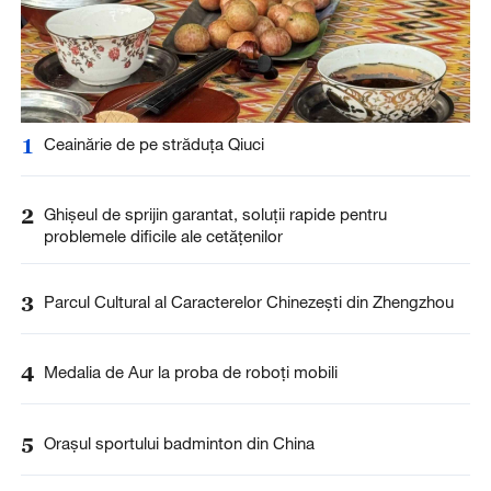
4
Medalia de Aur la proba de roboți mobili
5
Orașul sportului badminton din China
Home
Știri
Foto
Video
Economie-Societate
Comunicare
Bucătărie
Cultură
Divertisment
Arhivă
EXPLORE MORE
English
Español