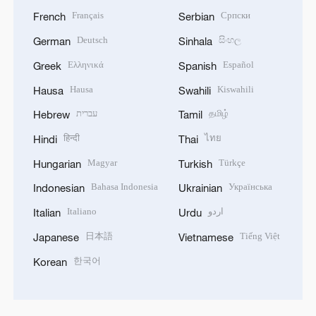
日本語
Tiếng Việt
Japanese
Vietnamese
한국어
Korean
DOWNLOAD OUR APP
Copyright © 2024 CGTN.
京ICP备20000184号
京公网安备 11010502050052号
Disinformation report hotline: 010-85061466