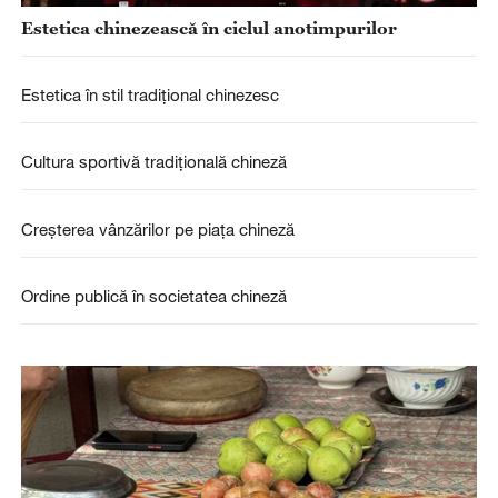
1
Ceainărie de pe străduța Qiuci
2
Ghișeul de sprijin garantat, soluții rapide pentru
problemele dificile ale cetățenilor
3
Parcul Cultural al Caracterelor Chinezești din Zhengzhou