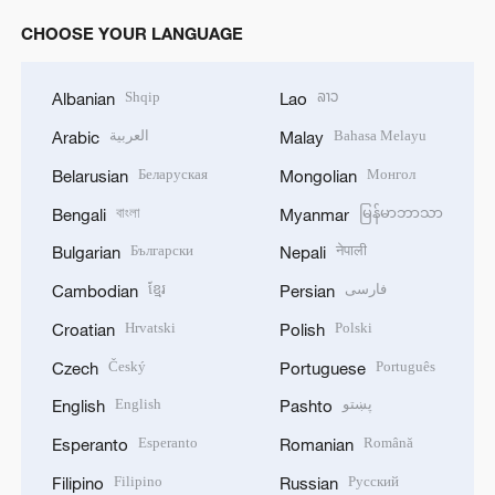
Český
Português
Czech
Portuguese
English
پښتو
English
Pashto
Esperanto
Română
Esperanto
Romanian
Filipino
Русский
Filipino
Russian
Français
Српски
French
Serbian
Deutsch
සිංහල
German
Sinhala
Ελληνικά
Español
Greek
Spanish
Hausa
Kiswahili
Hausa
Swahili
עברית
தமிழ்
Hebrew
Tamil
हिन्दी
ไทย
Hindi
Thai
Magyar
Türkçe
Hungarian
Turkish
Bahasa Indonesia
Українська
Indonesian
Ukrainian
Italiano
اردو
Italian
Urdu