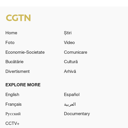
Français
العربية
Русский
Documentary
CCTV+
CHOOSE YOUR LANGUAGE
Shqip
ລາວ
Albanian
Lao
العربية
Bahasa Melayu
Arabic
Malay
Беларуская
Монгол
Belarusian
Mongolian
বাংলা
မြန်မာဘာသာ
Bengali
Myanmar
Български
नेपाली
Bulgarian
Nepali
ខ្មែរ
فارسی
Cambodian
Persian
Hrvatski
Polski
Croatian
Polish