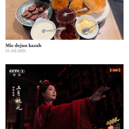
Estetica chinezească în ciclul anotimpurilor
Estetica în stil tradițional chinezesc
Cultura sportivă tradițională chineză
Creșterea vânzărilor pe piața chineză
Ordine publică în societatea chineză