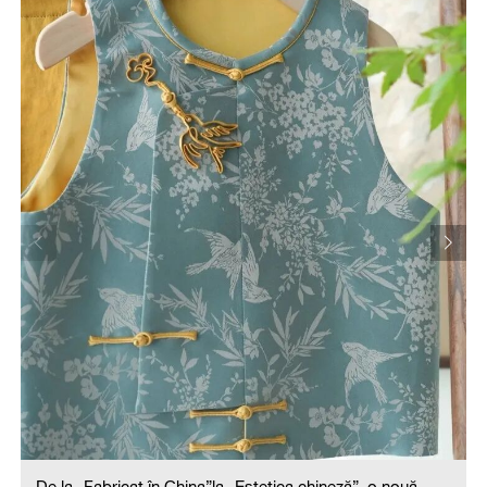
De la „Fabricat în China”la „Estetica chineză”, o nouă
tendință de consum este în plină dezvoltare. După ce
ținuta modernă în stil chinezesc a fiului lui Elon Musk a
devenit virală pe Internet, vestele personalizate, gențile
originale cu cap de tigru și căciulițele cu model de tigru
au atras repede atenția. Acum, întrebarea pe care
internauții străini o pun cel mai des este: „De unde pot fi
cumpărate aceste lucruri?”