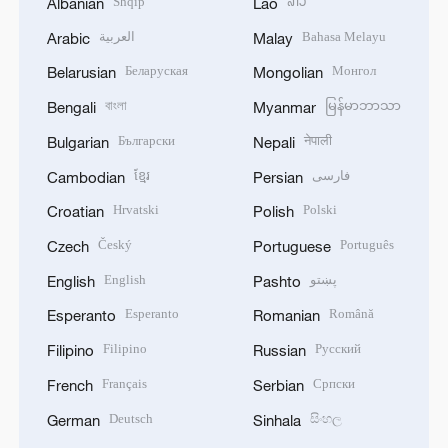
Shqip
ລາວ
Albanian
Lao
العربية
Bahasa Melayu
Arabic
Malay
Беларуская
Монгол
Belarusian
Mongolian
বাংলা
မြန်မာဘာသာ
Bengali
Myanmar
Български
नेपाली
Bulgarian
Nepali
ខ្មែរ
فارسی
Cambodian
Persian
Hrvatski
Polski
Croatian
Polish
Český
Português
Czech
Portuguese
English
پښتو
English
Pashto
Esperanto
Română
Esperanto
Romanian
Filipino
Русский
Filipino
Russian
Français
Српски
French
Serbian
Deutsch
සිංහල
German
Sinhala