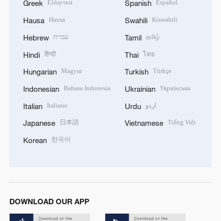
Ελληνικά
Español
Greek
Spanish
Hausa
Kiswahili
Hausa
Swahili
עברית
தமிழ்
Hebrew
Tamil
हिन्दी
ไทย
Hindi
Thai
Magyar
Türkçe
Hungarian
Turkish
Bahasa Indonesia
Українська
Indonesian
Ukrainian
Italiano
اردو
Italian
Urdu
日本語
Tiếng Việt
Japanese
Vietnamese
한국어
Korean
DOWNLOAD OUR APP