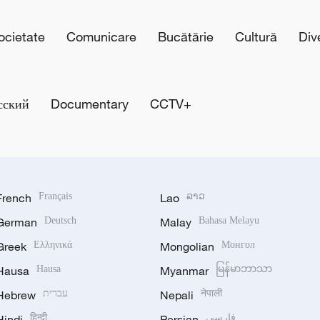
cietate
Comunicare
Bucătărie
Cultură
Div
сский
Documentary
CCTV+
French
Français
Lao
ລາວ
German
Deutsch
Malay
Bahasa Melayu
Greek
Ελληνικά
Mongolian
Монгол
Hausa
Hausa
Myanmar
မြန်မာဘာသာ
Hebrew
עברית
Nepali
नेपाली
Hindi
हिन्दी
Persian
فارسی