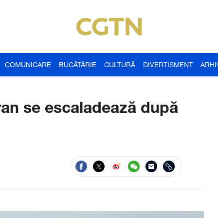
COMUNICARE
BUCĂTĂRIE
CULTURĂ
DIVERTISMENT
ARHI
Iran se escaladează după