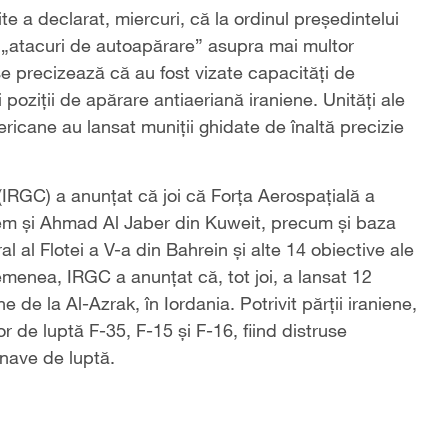
 a declarat, miercuri, că la ordinul președintelui
 „atacuri de autoapărare” asupra mai multor
 se precizează că au fost vizate capacități de
poziții de apărare antiaeriană iraniene. Unități ale
ericane au lansat muniții ghidate de înaltă precizie
(IRGC) a anunțat că joi că Forța Aerospațială a
alem și Ahmad Al Jaber din Kuweit, precum și baza
l al Flotei a V-a din Bahrein și alte 14 obiective ale
emenea, IRGC a anunțat că, tot joi, a lansat 12
de la Al-Azrak, în Iordania. Potrivit părții iraniene,
r de luptă F-35, F-15 și F-16, fiind distruse
onave de luptă.