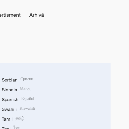
ertisment
Arhivă
Serbian
Српски
Sinhala
සිංහල
Spanish
Español
Swahili
Kiswahili
Tamil
தமிழ்
Thai
ไทย