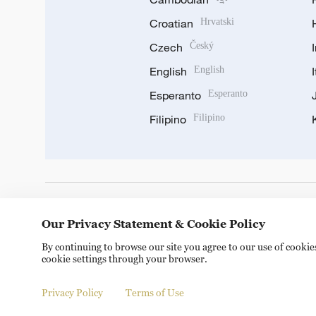
Croatian
Hrvatski
Czech
Český
English
English
Esperanto
Esperanto
Filipino
Filipino
DOWNLOAD OUR APP
Our Privacy Statement & Cookie Policy
By continuing to browse our site you agree to our use of cooki
cookie settings through your browser.
Privacy Policy
Terms of Use
Copyright © 2024 CGTN.
京ICP备20000184号
京公网安