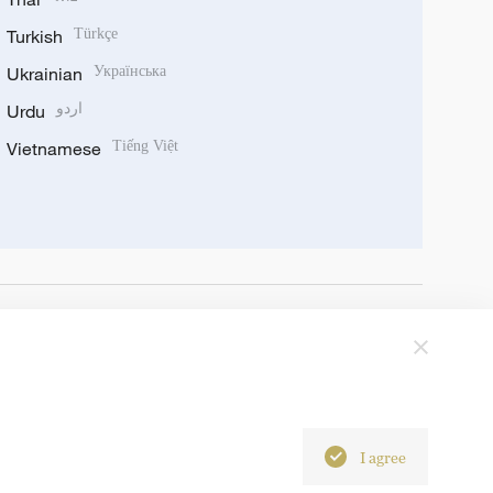
Turkish
Türkçe
Ukrainian
Українська
Urdu
اردو
Vietnamese
Tiếng Việt
I agree
6