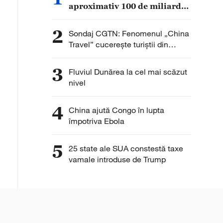
aproximativ 100 de miliarde
de dolari din taxele vamale
colectate anterior
2
Sondaj CGTN: Fenomenul „China
Travel” cucerește turiștii din
întreaga lume. Peste 90% dintre
respondenți remarcă interesul în
3
Fluviul Dunărea la cel mai scăzut
creștere pentru China
nivel
4
China ajută Congo în lupta
împotriva Ebola
5
25 state ale SUA constestă taxe
vamale introduse de Trump