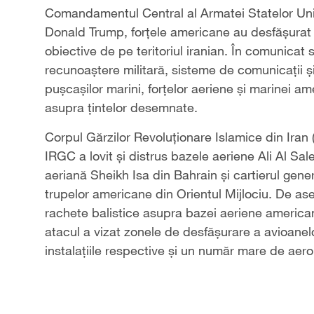
Comandamentul Central al Armatei Statelor Unite
Donald Trump, forțele americane au desfășurat
obiective de pe teritoriul iranian. În comunicat
recunoaștere militară, sisteme de comunicații și 
pușcașilor marini, forțelor aeriene și marinei am
asupra țintelor desemnate.
Corpul Gărzilor Revoluționare Islamice din Iran 
IRGC a lovit și distrus bazele aeriene Ali Al S
aeriană Sheikh Isa din Bahrain și cartierul genera
trupelor americane din Orientul Mijlociu. De as
rachete balistice asupra bazei aeriene americane 
atacul a vizat zonele de desfășurare a avioanelo
instalațiile respective și un număr mare de aer