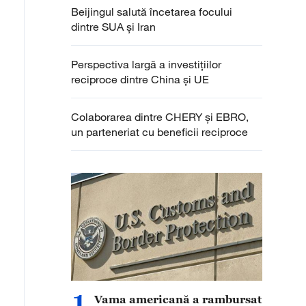
Beijingul salută încetarea focului
dintre SUA și Iran
Perspectiva largă a investițiilor
reciproce dintre China și UE
Colaborarea dintre CHERY și EBRO,
un parteneriat cu beneficii reciproce
1
Vama americană a rambursat