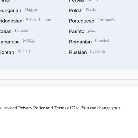
Hungarian
Magyar
Polish
Polski
Indonesian
Bahasa Indonesia
Portuguese
Português
Italian
Italiano
Pashto
پښتو
Japanese
日本語
Romanian
Română
Korean
한국어
Russian
Русский
es, revised Privacy Policy and Terms of Use. You can change your
备 11010502050052号
Disinformation report hotline: 010-8506146