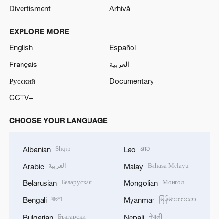
Divertisment
Arhivă
EXPLORE MORE
English
Español
Français
العربية
Русский
Documentary
CCTV+
CHOOSE YOUR LANGUAGE
Shqip
ລາວ
Albanian
Lao
العربية
Bahasa Melayu
Arabic
Malay
Беларуская
Монгол
Belarusian
Mongolian
বাংলা
မြန်မာဘာသာ
Bengali
Myanmar
Български
नेपाली
Bulgarian
Nepali