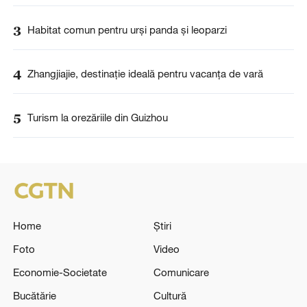
3
Habitat comun pentru urși panda și leoparzi
4
Zhangjiajie, destinație ideală pentru vacanța de vară
5
Turism la orezăriile din Guizhou
Home
Știri
Foto
Video
Economie-Societate
Comunicare
Bucătărie
Cultură