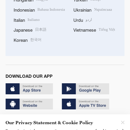
Bahasa Indonesia
Українська
Indonesian
Ukrainian
Italiano
اردو
Italian
Urdu
日本語
Tiếng Việt
Japanese
Vietnamese
한국어
Korean
DOWNLOAD OUR APP
Copyright © 2024 CGTN.
Our Privacy Statement & Cookie Policy
京ICP备20000184号