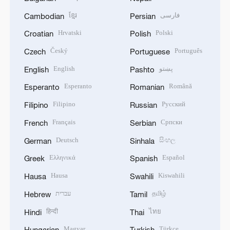
ខ្មែរ
فارسی
Cambodian
Persian
Hrvatski
Polski
Croatian
Polish
Český
Português
Czech
Portuguese
English
پښتو
English
Pashto
Esperanto
Română
Esperanto
Romanian
Filipino
Русский
Filipino
Russian
Français
Српски
French
Serbian
Deutsch
සිංහල
German
Sinhala
Ελληνικά
Español
Greek
Spanish
Hausa
Kiswahili
Hausa
Swahili
עברית
தமிழ்
Hebrew
Tamil
हिन्दी
ไทย
Hindi
Thai
Magyar
Türkçe
Hungarian
Turkish