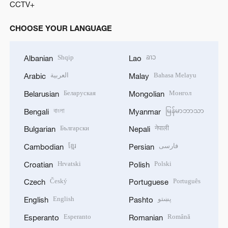
CCTV+
CHOOSE YOUR LANGUAGE
Shqip
ລາວ
Albanian
Lao
العربية
Bahasa Melayu
Arabic
Malay
Беларуская
Монгол
Belarusian
Mongolian
বাংলা
မြန်မာဘာသာ
Bengali
Myanmar
Български
नेपाली
Bulgarian
Nepali
ខ្មែរ
فارسی
Cambodian
Persian
Hrvatski
Polski
Croatian
Polish
Český
Português
Czech
Portuguese
English
پښتو
English
Pashto
Esperanto
Română
Esperanto
Romanian