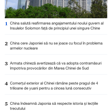
1
China salută reafirmarea angajamentului noului guvern al
Insulelor Solomon față de principiul unei singure Chine
2
China cere Japoniei să nu se joace cu focul în problema
armelor nucleare
3
Armata chineză avertizează că va adopta contramăsuri
împotriva provocărilor din Marea Chinei de Sud
4
Comerțul exterior al Chinei rămâne peste pragul de 4
trilioane de yuani pentru a cincea lună consecutiv
5
China îndeamnă Japonia să respecte istoria și lecțiile
trecutului