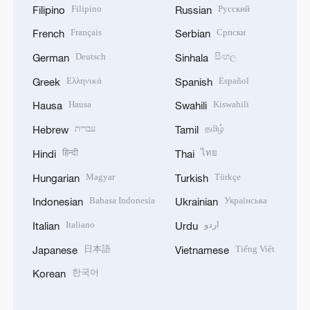
Filipino
Русский
Filipino
Russian
Français
Српски
French
Serbian
Deutsch
සිංහල
German
Sinhala
Ελληνικά
Español
Greek
Spanish
Hausa
Kiswahili
Hausa
Swahili
עברית
தமிழ்
Hebrew
Tamil
हिन्दी
ไทย
Hindi
Thai
Magyar
Türkçe
Hungarian
Turkish
Bahasa Indonesia
Українська
Indonesian
Ukrainian
Italiano
اردو
Italian
Urdu
日本語
Tiếng Việt
Japanese
Vietnamese
한국어
Korean