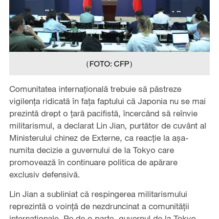
（FOTO: CFP）
Comunitatea internațională trebuie să păstreze
vigilența ridicată în fața faptului că Japonia nu se mai
prezintă drept o țară pacifistă, încercând să reînvie
militarismul, a declarat Lin Jian, purtător de cuvânt al
Ministerului chinez de Externe, ca reacție la așa-
numita decizie a guvernului de la Tokyo care
promovează în continuare politica de apărare
exclusiv defensivă.
Lin Jian a subliniat că respingerea militarismului
reprezintă o voință de nezdruncinat a comunității
internaționale. Pe de o parte, guvernul de la Tokyo