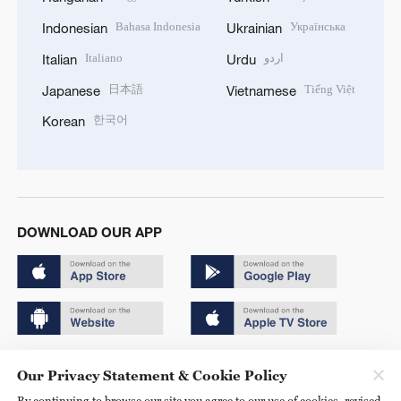
Bahasa Indonesia
Українська
Indonesian
Ukrainian
Italiano
اردو
Italian
Urdu
日本語
Tiếng Việt
Japanese
Vietnamese
한국어
Korean
DOWNLOAD OUR APP
Copyright © 2024 CGTN.
Our Privacy Statement & Cookie Policy
京ICP备20000184号
By continuing to browse our site you agree to our use of cookies, revised