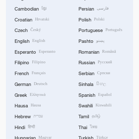
ខ្មែរ
فارسی
Cambodian
Persian
Hrvatski
Polski
Croatian
Polish
Český
Português
Czech
Portuguese
English
پښتو
English
Pashto
Esperanto
Română
Esperanto
Romanian
Filipino
Русский
Filipino
Russian
Français
Српски
French
Serbian
Deutsch
සිංහල
German
Sinhala
Ελληνικά
Español
Greek
Spanish
Hausa
Kiswahili
Hausa
Swahili
עברית
தமிழ்
Hebrew
Tamil
हिन्दी
ไทย
Hindi
Thai
Magyar
Türkçe
Hungarian
Turkish