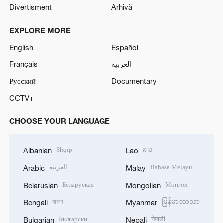
Divertisment
Arhivă
EXPLORE MORE
English
Español
Français
العربية
Русский
Documentary
CCTV+
CHOOSE YOUR LANGUAGE
Shqip
ລາວ
Albanian
Lao
العربية
Bahasa Melayu
Arabic
Malay
Беларуская
Монгол
Belarusian
Mongolian
বাংলা
မြန်မာဘာသာ
Bengali
Myanmar
Български
नेपाली
Bulgarian
Nepali