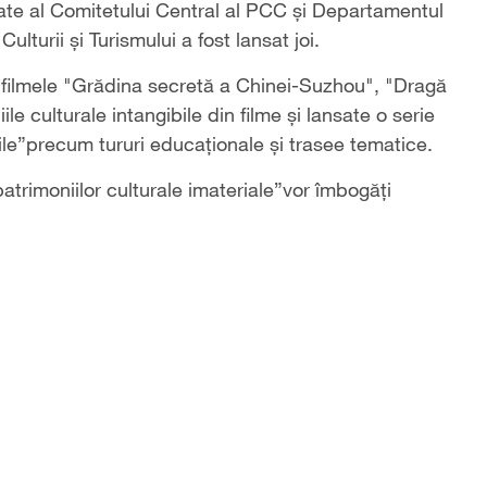
te al Comitetului Central al PCC și Departamentul
ulturii și Turismului a fost lansat joi.
 filmele "Grădina secretă a Chinei-Suzhou", "Dragă
le culturale intangibile din filme și lansate o serie
bile”precum tururi educaționale și trasee tematice.
atrimoniilor culturale imateriale”vor îmbogăți