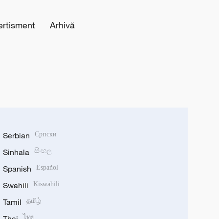
ertisment
Arhivă
Serbian
Српски
Sinhala
සිංහල
Spanish
Español
Swahili
Kiswahili
Tamil
தமிழ்
Thai
ไทย