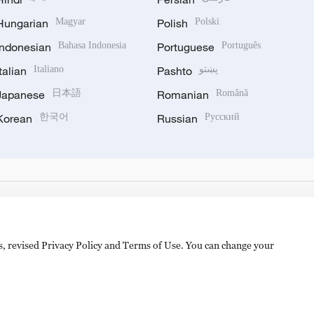
Hungarian
Magyar
Polish
Polski
Indonesian
Bahasa Indonesia
Portuguese
Português
Italian
Italiano
Pashto
پښتو
Japanese
日本語
Romanian
Română
Korean
한국어
Russian
Русский
es, revised Privacy Policy and Terms of Use. You can change your
备 11010502050052号
Disinformation report hotline: 010-8506146