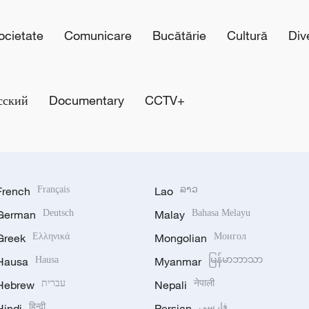
cietate
Comunicare
Bucătărie
Cultură
Div
сский
Documentary
CCTV+
French
Français
Lao
ລາວ
German
Deutsch
Malay
Bahasa Melayu
Greek
Ελληνικά
Mongolian
Монгол
Hausa
Hausa
Myanmar
မြန်မာဘာသာ
Hebrew
עברית
Nepali
नेपाली
Hindi
हिन्दी
Persian
فارسی