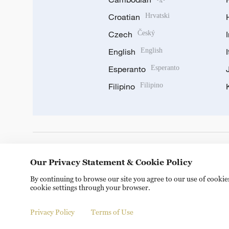
Croatian
Hrvatski
Czech
Český
English
English
Esperanto
Esperanto
Filipino
Filipino
DOWNLOAD OUR APP
Our Privacy Statement & Cookie Policy
By continuing to browse our site you agree to our use of cooki
cookie settings through your browser.
Privacy Policy
Terms of Use
Copyright © 2024 CGTN.
京ICP备20000184号
京公网安