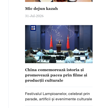
Mic dejun kazah
31-Jul-2026
China comemorează istoria și
promovează pacea prin filme și
producții culturale
Festivalul Lampioanelor, celebrat prin
parade, artificii și evenimente culturale