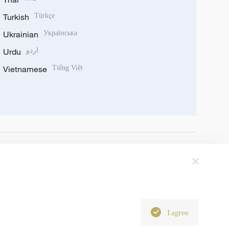
Turkish
Türkçe
Ukrainian
Українська
Urdu
اردو
Vietnamese
Tiếng Việt
I agree
6