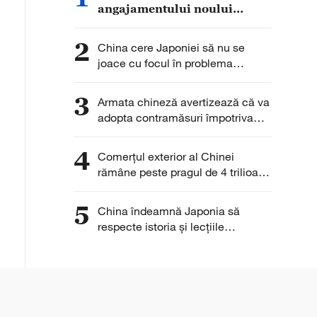
angajamentului noului
guvern al Insulelor Solomon
față de principiul unei
2
China cere Japoniei să nu se
singure Chine
joace cu focul în problema
armelor nucleare
3
Armata chineză avertizează că va
adopta contramăsuri împotriva
provocărilor din Marea Chinei de
Sud
4
Comerțul exterior al Chinei
rămâne peste pragul de 4 trilioane
de yuani pentru a cincea lună
consecutiv
5
China îndeamnă Japonia să
respecte istoria și lecțiile
trecutului