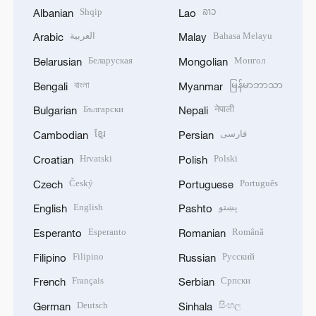
Shqip
ລາວ
Albanian
Lao
العربية
Bahasa Melayu
Arabic
Malay
Беларуская
Монгол
Belarusian
Mongolian
বাংলা
မြန်မာဘာသာ
Bengali
Myanmar
Български
नेपाली
Bulgarian
Nepali
ខ្មែរ
فارسی
Cambodian
Persian
Hrvatski
Polski
Croatian
Polish
Český
Português
Czech
Portuguese
English
پښتو
English
Pashto
Esperanto
Română
Esperanto
Romanian
Filipino
Русский
Filipino
Russian
Français
Српски
French
Serbian
Deutsch
සිංහල
German
Sinhala