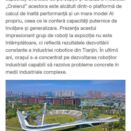
„Creierul” acestora este alcătuit dintr-o platformă de
calcul de înaltă performanță și un mare model AI
propriu, ceea ce le conferă capacități puternice de
învățare și generalizare. Prezența acestui
impresionant grup de roboți la expoziție nu este
întâmplătoare, ci reflectă rezultatele dezvoltării
constante a industriei robotice din Tianjin. În ultimii
ani, orașul s-a concentrat pe dezvoltarea roboților
industriali capabili să rezolve probleme concrete în
medii industriale complexe.