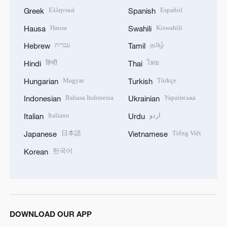
Ελληνικά
Español
Greek
Spanish
Hausa
Kiswahili
Hausa
Swahili
עברית
தமிழ்
Hebrew
Tamil
हिन्दी
ไทย
Hindi
Thai
Magyar
Türkçe
Hungarian
Turkish
Bahasa Indonesia
Українська
Indonesian
Ukrainian
Italiano
اردو
Italian
Urdu
日本語
Tiếng Việt
Japanese
Vietnamese
한국어
Korean
DOWNLOAD OUR APP