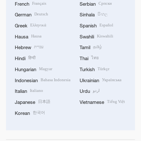
Français
Српски
French
Serbian
Deutsch
සිංහල
German
Sinhala
Ελληνικά
Español
Greek
Spanish
Hausa
Kiswahili
Hausa
Swahili
עברית
தமிழ்
Hebrew
Tamil
हिन्दी
ไทย
Hindi
Thai
Magyar
Türkçe
Hungarian
Turkish
Bahasa Indonesia
Українська
Indonesian
Ukrainian
Italiano
اردو
Italian
Urdu
日本語
Tiếng Việt
Japanese
Vietnamese
한국어
Korean