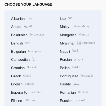
CHOOSE YOUR LANGUAGE
Shqip
ລາວ
Albanian
Lao
العربية
Bahasa Melayu
Arabic
Malay
Беларуская
Монгол
Belarusian
Mongolian
বাংলা
မြန်မာဘာသာ
Bengali
Myanmar
Български
नेपाली
Bulgarian
Nepali
ខ្មែរ
فارسی
Cambodian
Persian
Hrvatski
Polski
Croatian
Polish
Český
Português
Czech
Portuguese
English
پښتو
English
Pashto
Esperanto
Română
Esperanto
Romanian
Filipino
Русский
Filipino
Russian