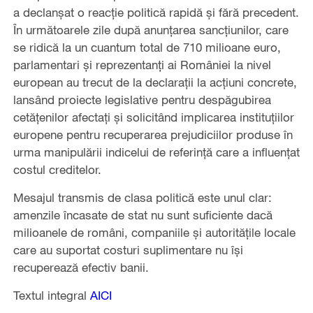
a declanşat o reacţie politică rapidă şi fără precedent.
În următoarele zile după anunţarea sancţiunilor, care
se ridică la un cuantum total de 710 milioane euro,
parlamentari şi reprezentanţi ai României la nivel
european au trecut de la declaraţii la acţiuni concrete,
lansând proiecte legislative pentru despăgubirea
cetăţenilor afectaţi şi solicitând implicarea instituţiilor
europene pentru recuperarea prejudiciilor produse în
urma manipulării indicelui de referinţă care a influenţat
costul creditelor.
Mesajul transmis de clasa politică este unul clar:
amenzile încasate de stat nu sunt suficiente dacă
milioanele de români, companiile şi autorităţile locale
care au suportat costuri suplimentare nu îşi
recuperează efectiv banii.
Textul integral
AICI