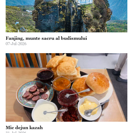
Fanjing, munte sacru al budismului
07-Jul-2026
Mic dejun kazah