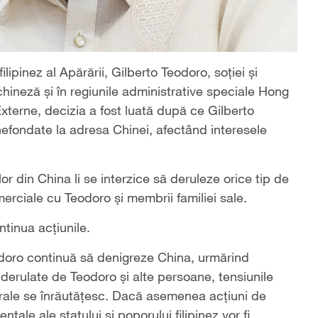
ilipinez al Apărării, Gilberto Teodoro, soției și
chineză și în regiunile administrative speciale Hong
xterne, decizia a fost luată după ce Gilberto
 nefondate la adresa Chinei, afectând interesele
r din China li se interzice să deruleze orice tip de
omerciale cu Teodoro și membrii familiei sale.
ntinua acțiunile.
odoro continuă să denigreze China, urmărind
e derulate de Teodoro și alte persoane, tensiunile
aterale se înrăutățesc. Dacă asemenea acțiuni de
tale ale statului și poporului filipinez vor fi