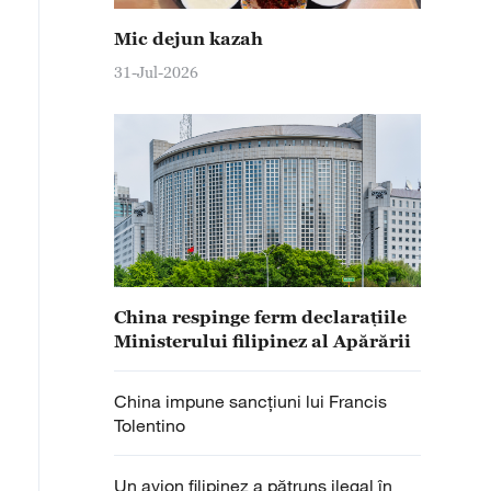
Mic dejun kazah
31-Jul-2026
China respinge ferm declarațiile
Ministerului filipinez al Apărării
China impune sancțiuni lui Francis
Tolentino
Un avion filipinez a pătruns ilegal în