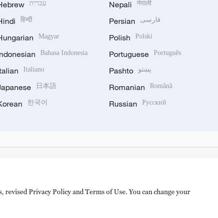
Hebrew
עברית
Nepali
नेपाली
Hindi
हिन्दी
Persian
فارسی
Hungarian
Magyar
Polish
Polski
Indonesian
Bahasa Indonesia
Portuguese
Português
Italian
Italiano
Pashto
پښتو
Japanese
日本語
Romanian
Română
Korean
한국어
Russian
Русский
es, revised Privacy Policy and Terms of Use. You can change your