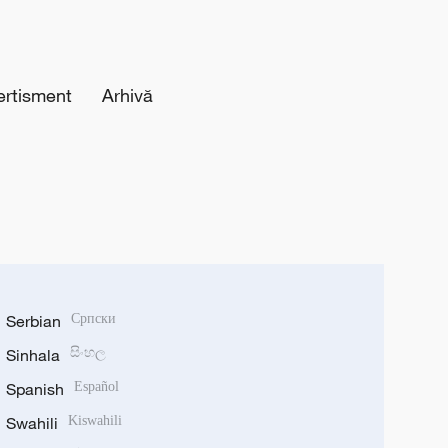
ertisment
Arhivă
Serbian
Српски
Sinhala
සිංහල
Spanish
Español
Swahili
Kiswahili