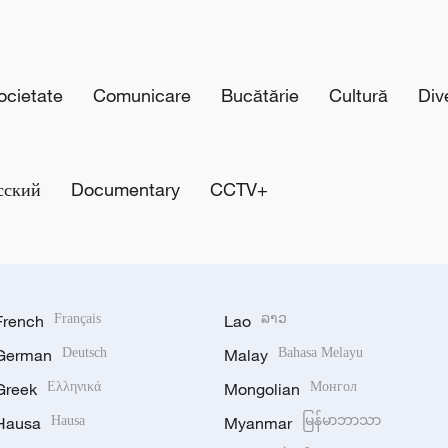
cietate
Comunicare
Bucătărie
Cultură
Div
сский
Documentary
CCTV+
French
Français
Lao
ລາວ
German
Deutsch
Malay
Bahasa Melayu
Greek
Ελληνικά
Mongolian
Монгол
Hausa
Hausa
Myanmar
မြန်မာဘာသာ