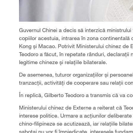
Guvernul Chinei a decis să interzică ministrului f
copiilor acestuia, intrarea în zona continentală 
Kong și Macao. Potrivit Ministerului chinez de E
Teodoro a făcut, în repetate rânduri, declarații
legitime chineze și relațiile bilaterale.
De asemenea, tuturor organizațiilor și persoanelo
tranzacții, activități de cooperare sau relații c
În replică, Gilberto Teodoro a transmis că va co
Ministerului chinez de Externe a reiterat că Te
interese politice. Urmare a acțiunilor deliberat
chino-filipineze se acutizează, iar relațiile bil
sabotaj nu vor fi împiedicate, interesele fundamen