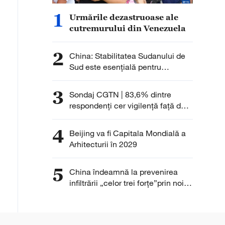
1
Urmările dezastruoase ale
cutremurului din Venezuela
2
China: Stabilitatea Sudanului de
Sud este esențială pentru
succesul procesului de tranziție
3
Sondaj CGTN | 83,6% dintre
respondenți cer vigilență față de
accelerarea expansiunii militare a
Japoniei sub noul militarism
4
Beijing va fi Capitala Mondială a
Arhitecturii în 2029
5
China îndeamnă la prevenirea
infiltrării „celor trei forțe”prin noile
tehnologii