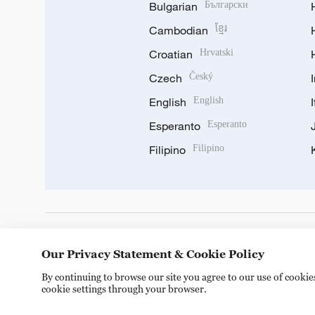
Bulgarian
Български
Cambodian
ខ្មែរ
Croatian
Hrvatski
Czech
Český
English
English
Esperanto
Esperanto
Filipino
Filipino
DOWNLOAD OUR APP
Our Privacy Statement & Cookie Policy
By continuing to browse our site you agree to our use of cooki
cookie settings through your browser.