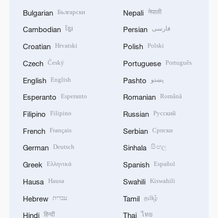
Български
नेपाली
Bulgarian
Nepali
ខ្មែរ
فارسی
Cambodian
Persian
Hrvatski
Polski
Croatian
Polish
Český
Português
Czech
Portuguese
English
پښتو
English
Pashto
Esperanto
Română
Esperanto
Romanian
Filipino
Русский
Filipino
Russian
Français
Српски
French
Serbian
Deutsch
සිංහල
German
Sinhala
Ελληνικά
Español
Greek
Spanish
Hausa
Kiswahili
Hausa
Swahili
עברית
தமிழ்
Hebrew
Tamil
हिन्दी
ไทย
Hindi
Thai