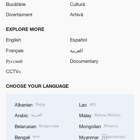
Bucătărie
Cultură
Divertisment
Arhivă
EXPLORE MORE
English
Español
Français
العربية
Русский
Documentary
CCTV+
CHOOSE YOUR LANGUAGE
Shqip
ລາວ
Albanian
Lao
العربية
Bahasa Melayu
Arabic
Malay
Беларуская
Монгол
Belarusian
Mongolian
বাংলা
မြန်မာဘာသာ
Bengali
Myanmar