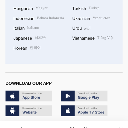
Magyar
Türkçe
Hungarian
Turkish
Bahasa Indonesia
Українська
Indonesian
Ukrainian
Italiano
اردو
Italian
Urdu
日本語
Tiếng Việt
Japanese
Vietnamese
한국어
Korean
DOWNLOAD OUR APP
Copyright © 2024 CGTN.