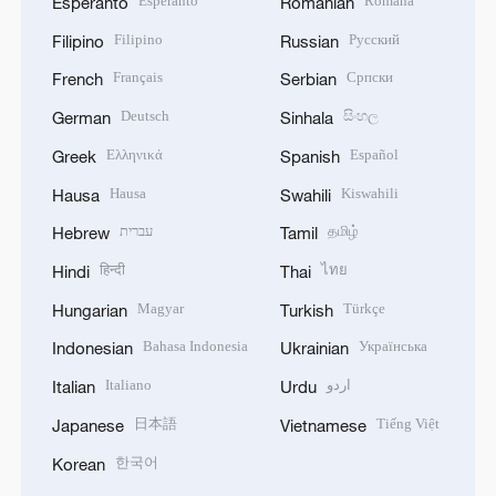
Esperanto
Română
Esperanto
Romanian
Filipino
Русский
Filipino
Russian
Français
Српски
French
Serbian
Deutsch
සිංහල
German
Sinhala
Ελληνικά
Español
Greek
Spanish
Hausa
Kiswahili
Hausa
Swahili
עברית
தமிழ்
Hebrew
Tamil
हिन्दी
ไทย
Hindi
Thai
Magyar
Türkçe
Hungarian
Turkish
Bahasa Indonesia
Українська
Indonesian
Ukrainian
Italiano
اردو
Italian
Urdu
日本語
Tiếng Việt
Japanese
Vietnamese
한국어
Korean