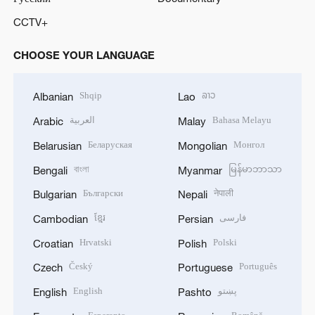
CCTV+
CHOOSE YOUR LANGUAGE
Shqip
ລາວ
Albanian
Lao
العربية
Bahasa Melayu
Arabic
Malay
Беларуская
Монгол
Belarusian
Mongolian
বাংলা
မြန်မာဘာသာ
Bengali
Myanmar
Български
नेपाली
Bulgarian
Nepali
ខ្មែរ
فارسی
Cambodian
Persian
Hrvatski
Polski
Croatian
Polish
Český
Português
Czech
Portuguese
English
پښتو
English
Pashto