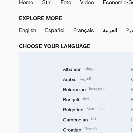
Home
Știri
Foto
Video
Economie-So
EXPLORE MORE
English
Español
Français
العربية
Ру
CHOOSE YOUR LANGUAGE
Albanian
Shqip
Arabic
العربية
Belarusian
Беларуская
Bengali
বাংলা
Bulgarian
Български
Cambodian
ខ្មែរ
Croatian
Hrvatski