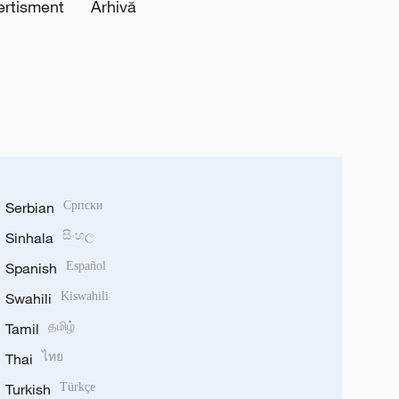
ertisment
Arhivă
Serbian
Српски
Sinhala
සිංහල
Spanish
Español
Swahili
Kiswahili
Tamil
தமிழ்
Thai
ไทย
Turkish
Türkçe