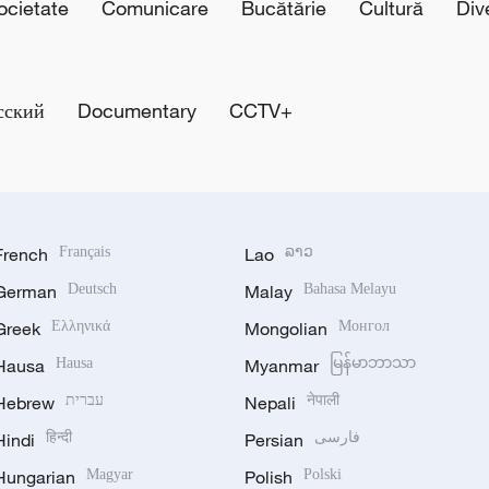
cietate
Comunicare
Bucătărie
Cultură
Div
сский
Documentary
CCTV+
French
Français
Lao
ລາວ
German
Deutsch
Malay
Bahasa Melayu
Greek
Ελληνικά
Mongolian
Монгол
Hausa
Hausa
Myanmar
မြန်မာဘာသာ
Hebrew
עברית
Nepali
नेपाली
Hindi
हिन्दी
Persian
فارسی
Hungarian
Magyar
Polish
Polski