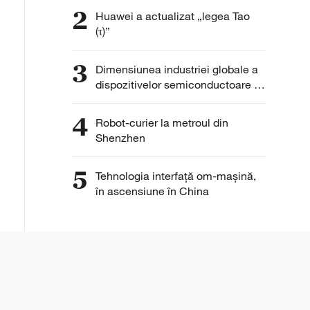
lume
2
Huawei a actualizat „legea Tao
(τ)”
3
Dimensiunea industriei globale a
dispozitivelor semiconductoare ar
atinge 10 trilioane de yuani
4
Robot-curier la metroul din
Shenzhen
5
Tehnologia interfață om-mașină,
în ascensiune în China