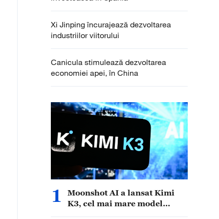
Xi Jinping încurajează dezvoltarea
industriilor viitorului
Canicula stimulează dezvoltarea
economiei apei, în China
1
Moonshot AI a lansat Kimi
K3, cel mai mare model
lingvistic open-source din