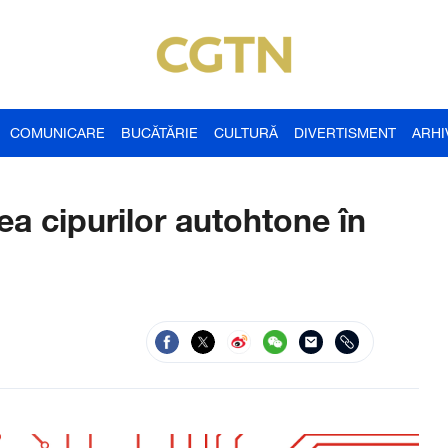
COMUNICARE
BUCĂTĂRIE
CULTURĂ
DIVERTISMENT
ARHI
ea cipurilor autohtone în