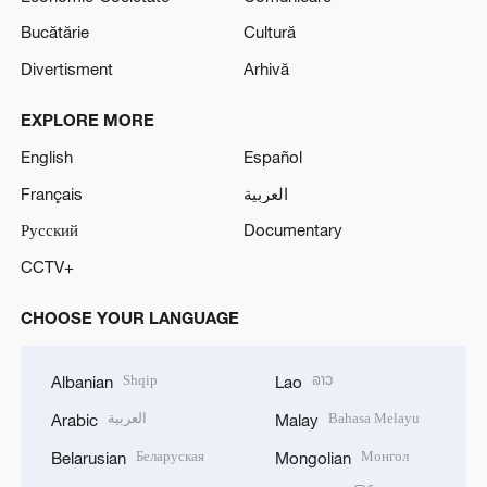
Bucătărie
Cultură
Divertisment
Arhivă
EXPLORE MORE
English
Español
Français
العربية
Русский
Documentary
CCTV+
CHOOSE YOUR LANGUAGE
Shqip
ລາວ
Albanian
Lao
العربية
Bahasa Melayu
Arabic
Malay
Беларуская
Монгол
Belarusian
Mongolian