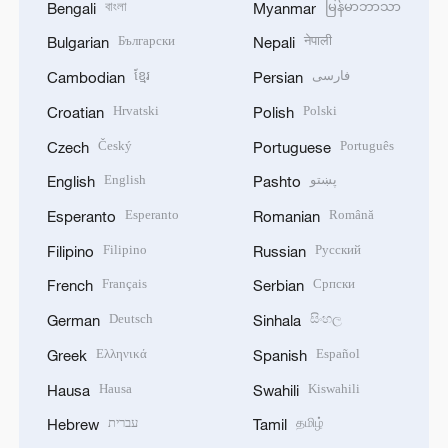
বাংলা
မြန်မာဘာသာ
Bengali
Myanmar
Български
नेपाली
Bulgarian
Nepali
ខ្មែរ
فارسی
Cambodian
Persian
Hrvatski
Polski
Croatian
Polish
Český
Português
Czech
Portuguese
English
پښتو
English
Pashto
Esperanto
Română
Esperanto
Romanian
Filipino
Русский
Filipino
Russian
Français
Српски
French
Serbian
Deutsch
සිංහල
German
Sinhala
Ελληνικά
Español
Greek
Spanish
Hausa
Kiswahili
Hausa
Swahili
עברית
தமிழ்
Hebrew
Tamil