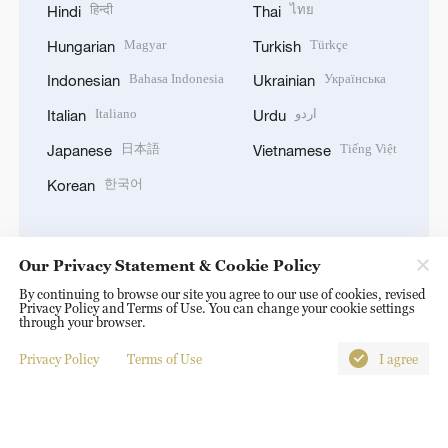
हिन्दी
ไทย
Hindi
Thai
Magyar
Türkçe
Hungarian
Turkish
Bahasa Indonesia
Українська
Indonesian
Ukrainian
Italiano
اردو
Italian
Urdu
日本語
Tiếng Việt
Japanese
Vietnamese
한국어
Korean
Our Privacy Statement & Cookie Policy
By continuing to browse our site you agree to our use of cookies, revised
DOWNLOAD OUR APP
Privacy Policy and Terms of Use. You can change your cookie settings
through your browser.
Privacy Policy
Terms of Use
I agree