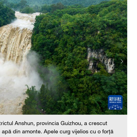
rictul Anshun, provincia Guizhou, a crescut
De
e apă din amonte. Apele curg vijelios cu o forță
se