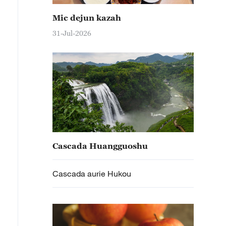
presionantă, rostogolindu-se și alunecând printre stânc
Mic dejun kazah
31-Jul-2026
Cascada Huangguoshu
Cascada aurie Hukou