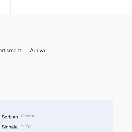
ertisment
Arhivă
Serbian
Српски
Sinhala
සිංහල