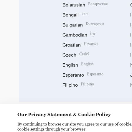
Belarusian
Беларуская
Bengali
বাংলা
Bulgarian
Български
Cambodian
ខ្មែរ
Croatian
Hrvatski
Czech
Český
English
English
Esperanto
Esperanto
Filipino
Filipino
Our Privacy Statement & Cookie Policy
DOWNLOAD OUR APP
By continuing to browse our site you agree to our use of cooki
cookie settings through your browser.