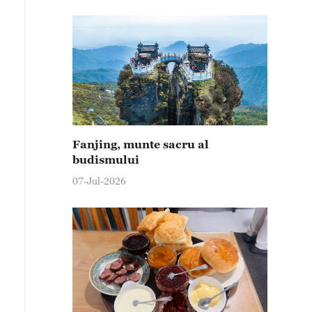
Fanjing, munte sacru al
budismului
07-Jul-2026
bitul cascadei Huangguoshu, situată în districtul Ansh
mnificativ, după ploile continue și afluxul de apă din am