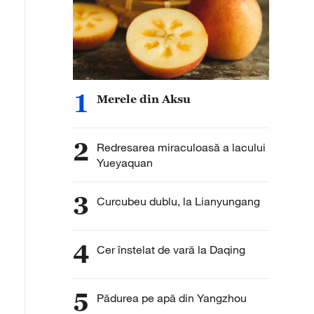
1
Merele din Aksu
2
Redresarea miraculoasă a lacului
Yueyaquan
3
Curcubeu dublu, la Lianyungang
4
Cer înstelat de vară la Daqing
5
Pădurea pe apă din Yangzhou