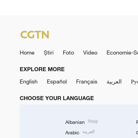
Home
Știri
Foto
Video
Economie-So
EXPLORE MORE
English
Español
Français
العربية
Ру
CHOOSE YOUR LANGUAGE
Albanian
Shqip
Arabic
العربية