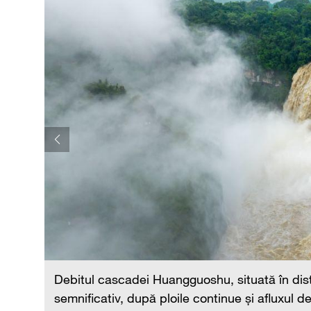
Debitul cascadei Huangguoshu, situată în dist
rță
semnificativ, după ploile continue și afluxul d