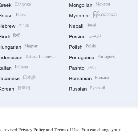
Greek
Ελληνικά
Mongolian
Монгол
Hausa
Hausa
Myanmar
မြန်မာဘာသာ
Hebrew
עברית
Nepali
नेपाली
Hindi
हिन्दी
Persian
فارسی
Hungarian
Magyar
Polish
Polski
Indonesian
Bahasa Indonesia
Portuguese
Português
Italian
Italiano
Pashto
پښتو
Japanese
日本語
Romanian
Română
Korean
한국어
Russian
Русский
es, revised Privacy Policy and Terms of Use. You can change your