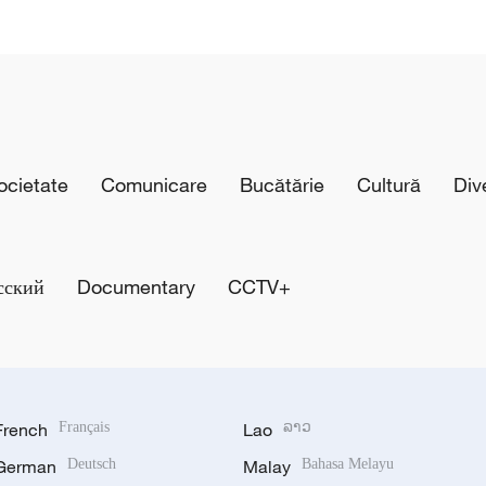
cietate
Comunicare
Bucătărie
Cultură
Div
сский
Documentary
CCTV+
French
Français
Lao
ລາວ
German
Deutsch
Malay
Bahasa Melayu