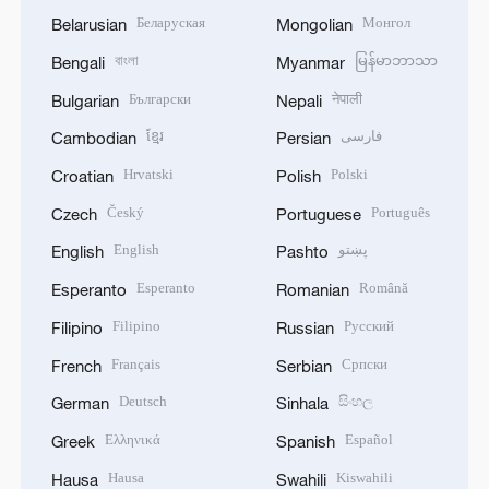
Беларуская
Монгол
Belarusian
Mongolian
বাংলা
မြန်မာဘာသာ
Bengali
Myanmar
Български
नेपाली
Bulgarian
Nepali
ខ្មែរ
فارسی
Cambodian
Persian
Hrvatski
Polski
Croatian
Polish
Český
Português
Czech
Portuguese
English
پښتو
English
Pashto
Esperanto
Română
Esperanto
Romanian
Filipino
Русский
Filipino
Russian
Français
Српски
French
Serbian
Deutsch
සිංහල
German
Sinhala
Ελληνικά
Español
Greek
Spanish
Hausa
Kiswahili
Hausa
Swahili