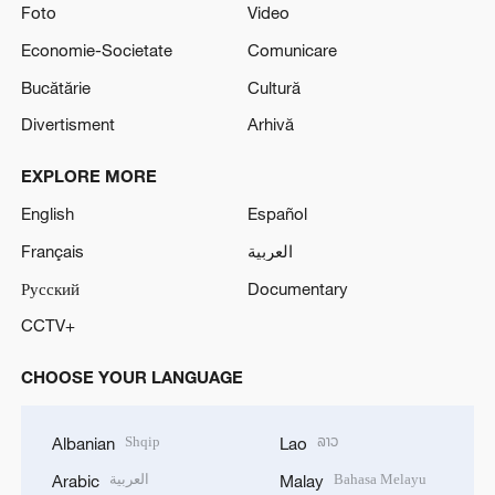
Foto
Video
Economie-Societate
Comunicare
Bucătărie
Cultură
Divertisment
Arhivă
EXPLORE MORE
English
Español
Français
العربية
Русский
Documentary
CCTV+
CHOOSE YOUR LANGUAGE
Shqip
ລາວ
Albanian
Lao
العربية
Bahasa Melayu
Arabic
Malay