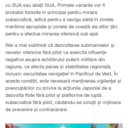
cu SUA sau aliații SUA. Primele variante vor fi
probabil folosite în principal pentru minare
subacvatică, adică pentru a naviga până în zonele
maritime apropiate și zonele de coastă ale altor țări,
pentru a efectua minarea ofensivă sub apă.
Wei a mai subliniat că dezvoltarea submarinelor și
navelor ofensive fără pilot va exercita influențe
negative asupra echilibrului puterii militare din
regiune, va afecta pacea și stabilitatea regională,
inclusiv securitatea navigației în Pacificul de Vest. În
aceste condiții, este necesară menținerea vigilenței și
preocupărilor cu privire la acțiunile Japoniei de a
dezvolta flote fără pilot și platforme de luptă
subacvatice fără pilot, căutându-se soluții și mijloace
de prevenire și contracarare.