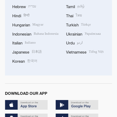
עברית
தமிழ்
Hebrew
Tamil
हिन्दी
ไทย
Hindi
Thai
Magyar
Türkçe
Hungarian
Turkish
Bahasa Indonesia
Українська
Indonesian
Ukrainian
Italiano
اردو
Italian
Urdu
日本語
Tiếng Việt
Japanese
Vietnamese
한국어
Korean
DOWNLOAD OUR APP