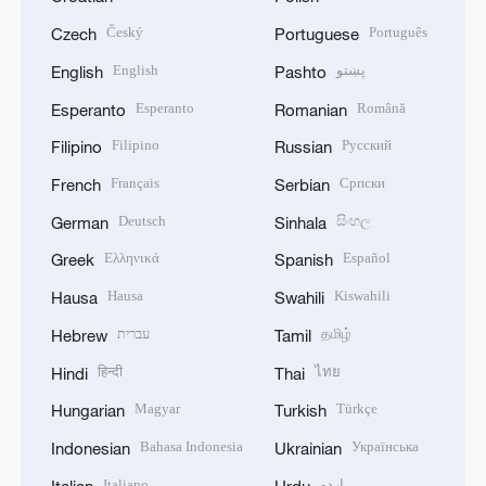
Český
Português
Czech
Portuguese
English
پښتو
English
Pashto
Esperanto
Română
Esperanto
Romanian
Filipino
Русский
Filipino
Russian
Français
Српски
French
Serbian
Deutsch
සිංහල
German
Sinhala
Ελληνικά
Español
Greek
Spanish
Hausa
Kiswahili
Hausa
Swahili
עברית
தமிழ்
Hebrew
Tamil
हिन्दी
ไทย
Hindi
Thai
Magyar
Türkçe
Hungarian
Turkish
Bahasa Indonesia
Українська
Indonesian
Ukrainian
Italiano
اردو
Italian
Urdu