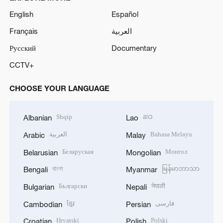
English
Español
Français
العربية
Русский
Documentary
CCTV+
CHOOSE YOUR LANGUAGE
Shqip
ລາວ
Albanian
Lao
العربية
Bahasa Melayu
Arabic
Malay
Беларуская
Монгол
Belarusian
Mongolian
বাংলা
မြန်မာဘာသာ
Bengali
Myanmar
Български
नेपाली
Bulgarian
Nepali
ខ្មែរ
فارسی
Cambodian
Persian
Hrvatski
Polski
Croatian
Polish