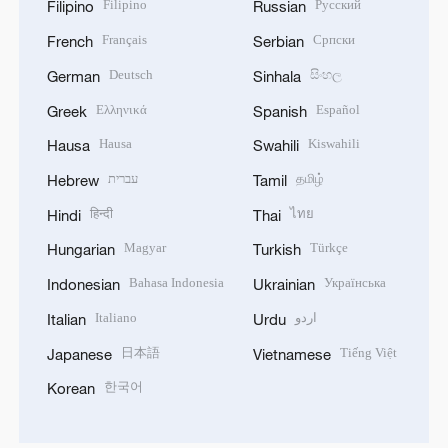
Filipino
Русский
Filipino
Russian
Français
Српски
French
Serbian
Deutsch
සිංහල
German
Sinhala
Ελληνικά
Español
Greek
Spanish
Hausa
Kiswahili
Hausa
Swahili
עברית
தமிழ்
Hebrew
Tamil
हिन्दी
ไทย
Hindi
Thai
Magyar
Türkçe
Hungarian
Turkish
Bahasa Indonesia
Українська
Indonesian
Ukrainian
Italiano
اردو
Italian
Urdu
日本語
Tiếng Việt
Japanese
Vietnamese
한국어
Korean