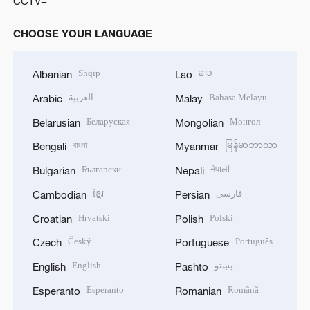
CCTV+
CHOOSE YOUR LANGUAGE
Shqip
ລາວ
Albanian
Lao
العربية
Bahasa Melayu
Arabic
Malay
Беларуская
Монгол
Belarusian
Mongolian
বাংলা
မြန်မာဘာသာ
Bengali
Myanmar
Български
नेपाली
Bulgarian
Nepali
ខ្មែរ
فارسی
Cambodian
Persian
Hrvatski
Polski
Croatian
Polish
Český
Português
Czech
Portuguese
English
پښتو
English
Pashto
Esperanto
Română
Esperanto
Romanian