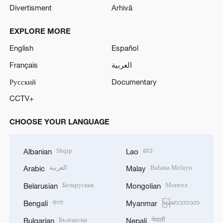
Divertisment
Arhivă
EXPLORE MORE
English
Español
Français
العربية
Русский
Documentary
CCTV+
CHOOSE YOUR LANGUAGE
Shqip
ລາວ
Albanian
Lao
العربية
Bahasa Melayu
Arabic
Malay
Беларуская
Монгол
Belarusian
Mongolian
বাংলা
မြန်မာဘာသာ
Bengali
Myanmar
Български
नेपाली
Bulgarian
Nepali