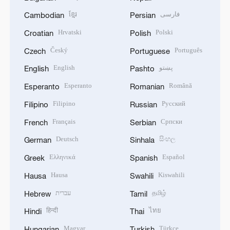
ខ្មែរ
فارسی
Cambodian
Persian
Hrvatski
Polski
Croatian
Polish
Český
Português
Czech
Portuguese
English
پښتو
English
Pashto
Esperanto
Română
Esperanto
Romanian
Filipino
Русский
Filipino
Russian
Français
Српски
French
Serbian
Deutsch
සිංහල
German
Sinhala
Ελληνικά
Español
Greek
Spanish
Hausa
Kiswahili
Hausa
Swahili
עברית
தமிழ்
Hebrew
Tamil
हिन्दी
ไทย
Hindi
Thai
Magyar
Türkçe
Hungarian
Turkish