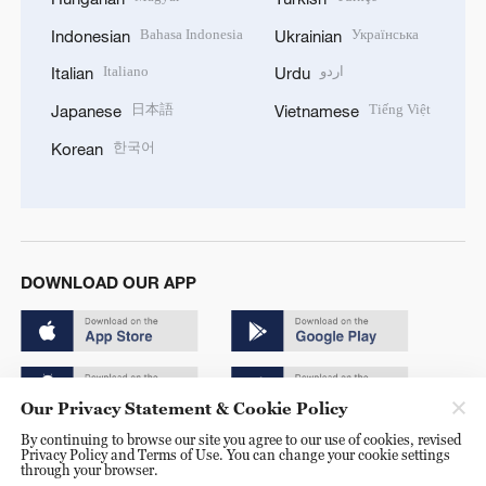
Bahasa Indonesia
Українська
Indonesian
Ukrainian
Italiano
اردو
Italian
Urdu
日本語
Tiếng Việt
Japanese
Vietnamese
한국어
Korean
DOWNLOAD OUR APP
Our Privacy Statement & Cookie Policy
By continuing to browse our site you agree to our use of cookies, revised
Copyright © 2024 CGTN.
Privacy Policy and Terms of Use. You can change your cookie settings
through your browser.
京ICP备20000184号