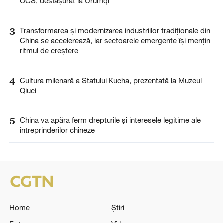
OCS, desfășurat la Urumqi
3
Transformarea și modernizarea industriilor tradiționale din
China se accelerează, iar sectoarele emergente își mențin
ritmul de creștere
4
Cultura milenară a Statului Kucha, prezentată la Muzeul
Qiuci
5
China va apăra ferm drepturile și interesele legitime ale
întreprinderilor chineze
Home
Știri