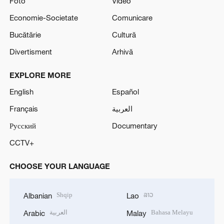
Foto
Video
Economie-Societate
Comunicare
Bucătărie
Cultură
Divertisment
Arhivă
EXPLORE MORE
English
Español
Français
العربية
Русский
Documentary
CCTV+
CHOOSE YOUR LANGUAGE
Shqip
ລາວ
Albanian
Lao
العربية
Bahasa Melayu
Arabic
Malay