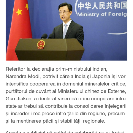
Referitor la declarația prim-ministrului indian,
Narendra Modi, potrivit căreia India și Japonia își vor
intensifica cooperarea în domeniul mineralelor critice,
purtătorul de cuvânt al Ministerului chinez de Externe,
Guo Jiakun, a declarat vineri că orice cooperare între
state ar trebui să contribuie la consolidarea înțelegerii
și încrederii reciproce între țările din regiune, precum
și la menținerea păcii și stabilității regionale.
Acesta a subliniat că astfel de colaborări nu ar trebui