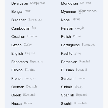
Беларуская
Монгол
Belarusian
Mongolian
বাংলা
မြန်မာဘာသာ
Bengali
Myanmar
Български
नेपाली
Bulgarian
Nepali
ខ្មែរ
فارسی
Cambodian
Persian
Hrvatski
Polski
Croatian
Polish
Český
Português
Czech
Portuguese
English
پښتو
English
Pashto
Esperanto
Română
Esperanto
Romanian
Filipino
Русский
Filipino
Russian
Français
Српски
French
Serbian
Deutsch
සිංහල
German
Sinhala
Ελληνικά
Español
Greek
Spanish
Hausa
Kiswahili
Hausa
Swahili