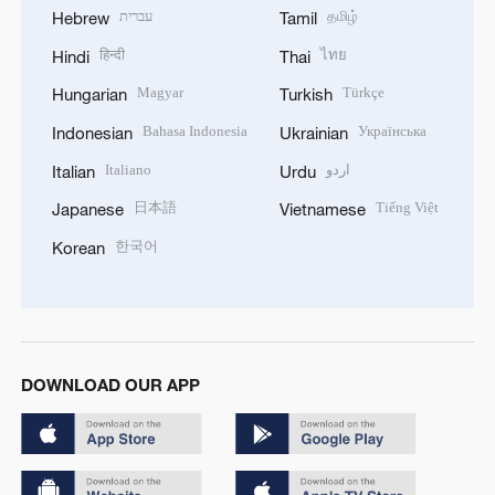
עברית
தமிழ்
Hebrew
Tamil
हिन्दी
ไทย
Hindi
Thai
Magyar
Türkçe
Hungarian
Turkish
Bahasa Indonesia
Українська
Indonesian
Ukrainian
Italiano
اردو
Italian
Urdu
日本語
Tiếng Việt
Japanese
Vietnamese
한국어
Korean
DOWNLOAD OUR APP