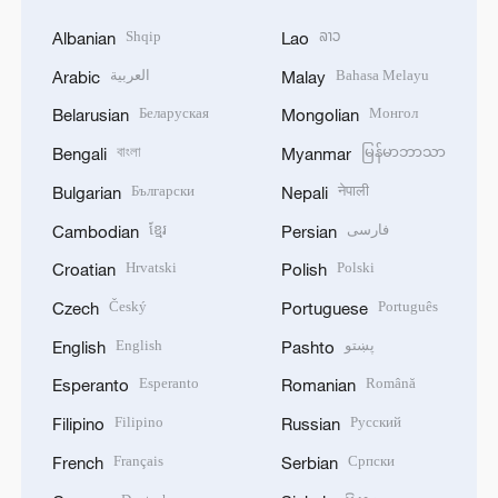
Shqip
ລາວ
Albanian
Lao
العربية
Bahasa Melayu
Arabic
Malay
Беларуская
Монгол
Belarusian
Mongolian
বাংলা
မြန်မာဘာသာ
Bengali
Myanmar
Български
नेपाली
Bulgarian
Nepali
ខ្មែរ
فارسی
Cambodian
Persian
Hrvatski
Polski
Croatian
Polish
Český
Português
Czech
Portuguese
English
پښتو
English
Pashto
Esperanto
Română
Esperanto
Romanian
Filipino
Русский
Filipino
Russian
Français
Српски
French
Serbian