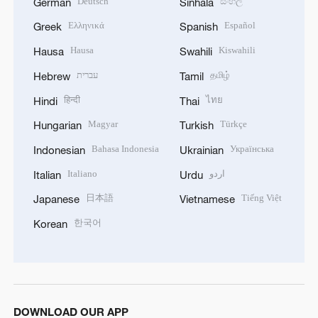
Deutsch
සිංහල
German
Sinhala
Ελληνικά
Español
Greek
Spanish
Hausa
Kiswahili
Hausa
Swahili
עברית
தமிழ்
Hebrew
Tamil
हिन्दी
ไทย
Hindi
Thai
Magyar
Türkçe
Hungarian
Turkish
Bahasa Indonesia
Українська
Indonesian
Ukrainian
Italiano
اردو
Italian
Urdu
日本語
Tiếng Việt
Japanese
Vietnamese
한국어
Korean
DOWNLOAD OUR APP