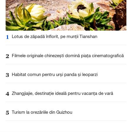
1
Lotus de zăpadă înflorit, pe munții Tianshan
2
Filmele originale chinezești domină piața cinematografică
3
Habitat comun pentru urși panda și leoparzi
4
Zhangjiajie, destinație ideală pentru vacanța de vară
5
Turism la orezăriile din Guizhou