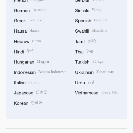
Deutsch
සිංහල
German
Sinhala
Ελληνικά
Español
Greek
Spanish
Hausa
Kiswahili
Hausa
Swahili
עברית
தமிழ்
Hebrew
Tamil
हिन्दी
ไทย
Hindi
Thai
Magyar
Türkçe
Hungarian
Turkish
Bahasa Indonesia
Українська
Indonesian
Ukrainian
Italiano
اردو
Italian
Urdu
日本語
Tiếng Việt
Japanese
Vietnamese
한국어
Korean