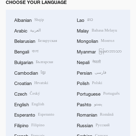
CHOOSE YOUR LANGUAGE
Shqip
ລາວ
Albanian
Lao
العربية
Bahasa Melayu
Arabic
Malay
Беларуская
Монгол
Belarusian
Mongolian
বাংলা
မြန်မာဘာသာ
Bengali
Myanmar
Български
नेपाली
Bulgarian
Nepali
ខ្មែរ
فارسی
Cambodian
Persian
Hrvatski
Polski
Croatian
Polish
Český
Português
Czech
Portuguese
English
پښتو
English
Pashto
Esperanto
Română
Esperanto
Romanian
Filipino
Русский
Filipino
Russian
Français
Српски
French
Serbian