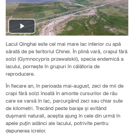
Play
Lacul Qinghai este cel mai mare lac interior cu apă
Video
sărată de pe teritoriul Chinei. În plină vară, crapul fără
solzi (Gymnocypris przewalskii), specia endemică a
lacului, pornește în grupuri în călătoria de
reproducere.
În fiecare an, în perioada mai-august, zeci de mii de
crapi fără solzi înoată în amonte cursurilor de râu
care se varsă în lac, parcurgând zeci sau chiar sute
de kilometri. Trecând peste baraje și evitând
dușmanii naturali, aceștia ajung în cele din urmă în
apele puțin adânci ale lacului, potrivite pentru
depunerea icrelor.