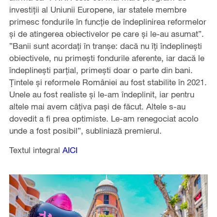
investiții al Uniunii Europene, iar statele membre
primesc fondurile în funcție de îndeplinirea reformelor
și de atingerea obiectivelor pe care și le-au asumat”.
”Banii sunt acordați în tranșe: dacă nu îți îndeplinești
obiectivele, nu primești fondurile aferente, iar dacă le
îndeplinești parțial, primești doar o parte din bani.
Țintele și reformele României au fost stabilite în 2021.
Unele au fost realiste și le-am îndeplinit, iar pentru
altele mai avem câțiva pași de făcut. Altele s-au
dovedit a fi prea optimiste. Le-am renegociat acolo
unde a fost posibil”, subliniază premierul.
Textul integral
AICI