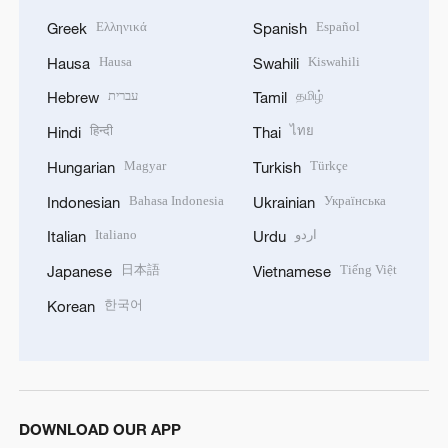
Ελληνικά
Español
Greek
Spanish
Hausa
Kiswahili
Hausa
Swahili
עברית
தமிழ்
Hebrew
Tamil
हिन्दी
ไทย
Hindi
Thai
Magyar
Türkçe
Hungarian
Turkish
Bahasa Indonesia
Українська
Indonesian
Ukrainian
Italiano
اردو
Italian
Urdu
日本語
Tiếng Việt
Japanese
Vietnamese
한국어
Korean
DOWNLOAD OUR APP