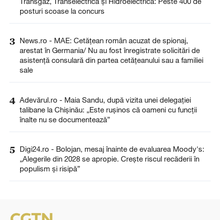
Transgaz, Transelectrica și Hidroelectrica: Peste 400 de
posturi scoase la concurs
3
News.ro - MAE: Cetăţean român acuzat de spionaj,
arestat în Germania/ Nu au fost înregistrate solicitări de
asistenţă consulară din partea cetăţeanului sau a familiei
sale
4
Adevărul.ro - Maia Sandu, după vizita unei delegației
talibane la Chișinău: „Este rușinos că oameni cu funcții
înalte nu se documentează”
5
Digi24.ro - Bolojan, mesaj înainte de evaluarea Moody's:
„Alegerile din 2028 se apropie. Crește riscul recăderii în
populism și risipă”