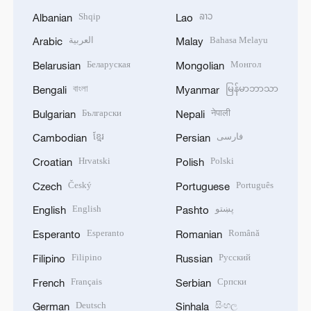
Shqip
ລາວ
Albanian
Lao
العربية
Bahasa Melayu
Arabic
Malay
Беларуская
Монгол
Belarusian
Mongolian
বাংলা
မြန်မာဘာသာ
Bengali
Myanmar
Български
नेपाली
Bulgarian
Nepali
ខ្មែរ
فارسی
Cambodian
Persian
Hrvatski
Polski
Croatian
Polish
Český
Português
Czech
Portuguese
English
پښتو
English
Pashto
Esperanto
Română
Esperanto
Romanian
Filipino
Русский
Filipino
Russian
Français
Српски
French
Serbian
Deutsch
සිංහල
German
Sinhala