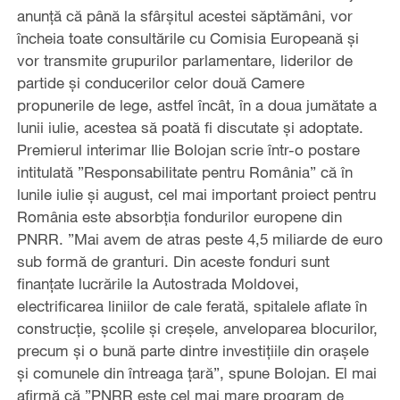
anunță că până la sfârșitul acestei săptămâni, vor
încheia toate consultările cu Comisia Europeană și
vor transmite grupurilor parlamentare, liderilor de
partide și conducerilor celor două Camere
propunerile de lege, astfel încât, în a doua jumătate a
lunii iulie, acestea să poată fi discutate și adoptate.
Premierul interimar Ilie Bolojan scrie într-o postare
intitulată ”Responsabilitate pentru România” că în
lunile iulie și august, cel mai important proiect pentru
România este absorbția fondurilor europene din
PNRR. ”Mai avem de atras peste 4,5 miliarde de euro
sub formă de granturi. Din aceste fonduri sunt
finanțate lucrările la Autostrada Moldovei,
electrificarea liniilor de cale ferată, spitalele aflate în
construcție, școlile și creșele, anveloparea blocurilor,
precum și o bună parte dintre investițiile din orașele
și comunele din întreaga țară”, spune Bolojan. El mai
afirmă că ”PNRR este cel mai mare program de