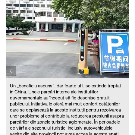
Un „beneficiu ascuns”, dar foarte util, se extinde treptat
în China. Unele parcări interne ale instituțiilor
guvernamentale au început să fie deschise gratuit
publicului. Inițiativa le oferă mai mult confort cetățenilor
care se deplasează la aceste instituții pentru rezolvarea
unor probleme și contribuie la reducerea presiunii asupra
parcărilor din zonele turistice aglomerate. În perioadele
de vârf ale sezonului turistic, inclusiv autovehiculele
venite din alte provincii pot avea acces la aceste spații.