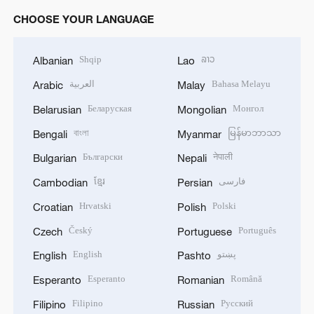
CHOOSE YOUR LANGUAGE
Shqip
ລາວ
Albanian
Lao
العربية
Bahasa Melayu
Arabic
Malay
Беларуская
Монгол
Belarusian
Mongolian
বাংলা
မြန်မာဘာသာ
Bengali
Myanmar
Български
नेपाली
Bulgarian
Nepali
ខ្មែរ
فارسی
Cambodian
Persian
Hrvatski
Polski
Croatian
Polish
Český
Português
Czech
Portuguese
English
پښتو
English
Pashto
Esperanto
Română
Esperanto
Romanian
Filipino
Русский
Filipino
Russian