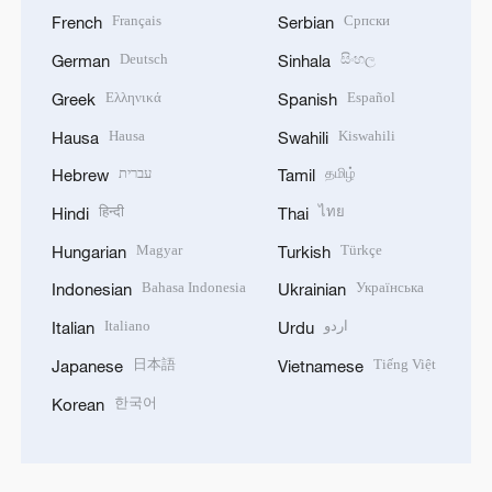
Français
Српски
French
Serbian
Deutsch
සිංහල
German
Sinhala
Ελληνικά
Español
Greek
Spanish
Hausa
Kiswahili
Hausa
Swahili
עברית
தமிழ்
Hebrew
Tamil
हिन्दी
ไทย
Hindi
Thai
Magyar
Türkçe
Hungarian
Turkish
Bahasa Indonesia
Українська
Indonesian
Ukrainian
Italiano
اردو
Italian
Urdu
日本語
Tiếng Việt
Japanese
Vietnamese
한국어
Korean