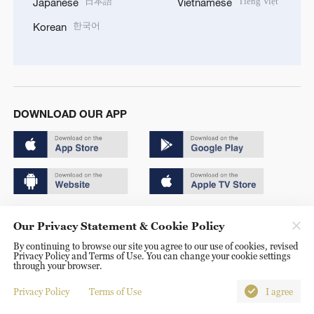
日本語
Tiếng Việt
Japanese
Vietnamese
한국어
Korean
DOWNLOAD OUR APP
Copyright © 2024 CGTN.
Our Privacy Statement & Cookie Policy
京ICP备20000184号
By continuing to browse our site you agree to our use of cookies, revised
Privacy Policy and Terms of Use. You can change your cookie settings
京公网安备 11010502050052号
through your browser.
Disinformation report hotline: 010-85061466
Privacy Policy
Terms of Use
I agree