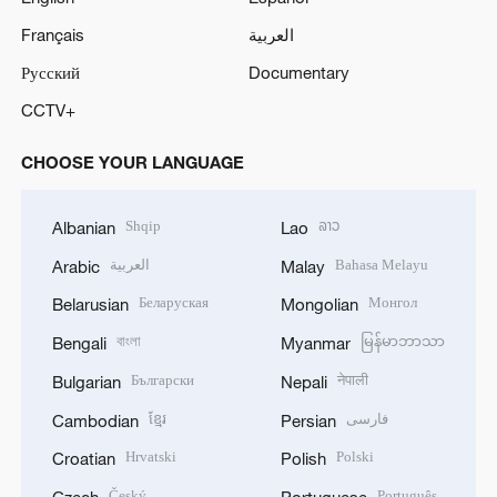
Français
العربية
Русский
Documentary
CCTV+
CHOOSE YOUR LANGUAGE
Shqip
ລາວ
Albanian
Lao
العربية
Bahasa Melayu
Arabic
Malay
Беларуская
Монгол
Belarusian
Mongolian
বাংলা
မြန်မာဘာသာ
Bengali
Myanmar
Български
नेपाली
Bulgarian
Nepali
ខ្មែរ
فارسی
Cambodian
Persian
Hrvatski
Polski
Croatian
Polish
Český
Português