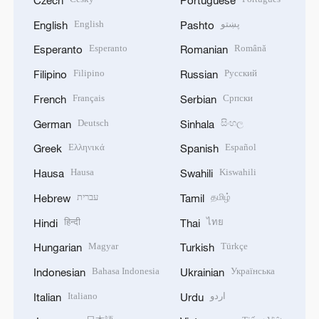
Czech
Portuguese
English
پښتو
English
Pashto
Esperanto
Română
Esperanto
Romanian
Filipino
Русский
Filipino
Russian
Français
Српски
French
Serbian
Deutsch
සිංහල
German
Sinhala
Ελληνικά
Español
Greek
Spanish
Hausa
Kiswahili
Hausa
Swahili
עברית
தமிழ்
Hebrew
Tamil
हिन्दी
ไทย
Hindi
Thai
Magyar
Türkçe
Hungarian
Turkish
Bahasa Indonesia
Українська
Indonesian
Ukrainian
Italiano
اردو
Italian
Urdu