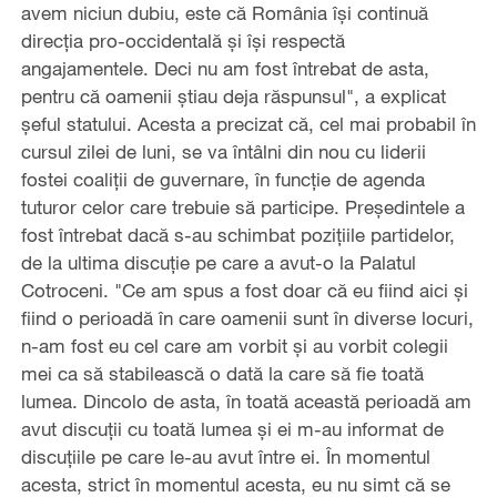
avem niciun dubiu, este că România îşi continuă
direcţia pro-occidentală şi îşi respectă
angajamentele. Deci nu am fost întrebat de asta,
pentru că oamenii ştiau deja răspunsul", a explicat
şeful statului. Acesta a precizat că, cel mai probabil în
cursul zilei de luni, se va întâlni din nou cu liderii
fostei coaliţii de guvernare, în funcţie de agenda
tuturor celor care trebuie să participe. Preşedintele a
fost întrebat dacă s-au schimbat poziţiile partidelor,
de la ultima discuţie pe care a avut-o la Palatul
Cotroceni. "Ce am spus a fost doar că eu fiind aici şi
fiind o perioadă în care oamenii sunt în diverse locuri,
n-am fost eu cel care am vorbit şi au vorbit colegii
mei ca să stabilească o dată la care să fie toată
lumea. Dincolo de asta, în toată această perioadă am
avut discuţii cu toată lumea şi ei m-au informat de
discuţiile pe care le-au avut între ei. În momentul
acesta, strict în momentul acesta, eu nu simt că se