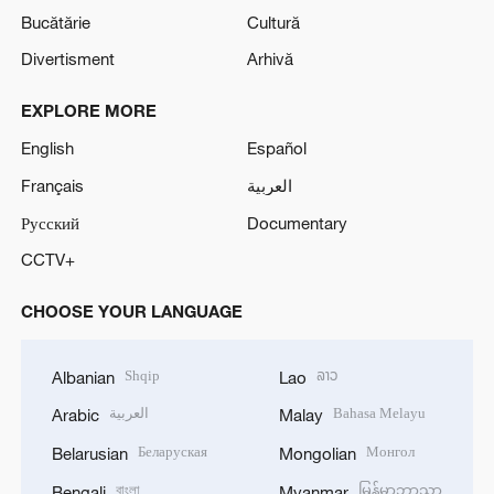
Bucătărie
Cultură
Divertisment
Arhivă
EXPLORE MORE
English
Español
Français
العربية
Русский
Documentary
CCTV+
CHOOSE YOUR LANGUAGE
Shqip
ລາວ
Albanian
Lao
العربية
Bahasa Melayu
Arabic
Malay
Беларуская
Монгол
Belarusian
Mongolian
বাংলা
မြန်မာဘာသာ
Bengali
Myanmar