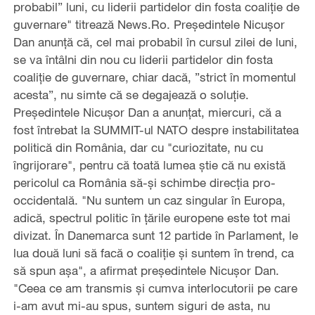
probabil” luni, cu liderii partidelor din fosta coaliţie de
guvernare" titrează News.Ro. Preşedintele Nicuşor
Dan anunţă că, cel mai probabil în cursul zilei de luni,
se va întâlni din nou cu liderii partidelor din fosta
coaliţie de guvernare, chiar dacă, ”strict în momentul
acesta”, nu simte că se degajează o soluţie.
Preşedintele Nicuşor Dan a anunţat, miercuri, că a
fost întrebat la SUMMIT-ul NATO despre instabilitatea
politică din România, dar cu "curiozitate, nu cu
îngrijorare", pentru că toată lumea ştie că nu există
pericolul ca România să-şi schimbe direcţia pro-
occidentală. "Nu suntem un caz singular în Europa,
adică, spectrul politic în ţările europene este tot mai
divizat. În Danemarca sunt 12 partide în Parlament, le
lua două luni să facă o coaliţie şi suntem în trend, ca
să spun aşa", a afirmat preşedintele Nicuşor Dan.
"Ceea ce am transmis şi cumva interlocutorii pe care
i-am avut mi-au spus, suntem siguri de asta, nu