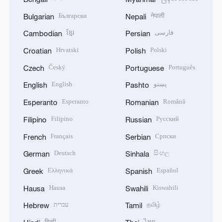
Български
नेपाली
Bulgarian
Nepali
ខ្មែរ
فارسی
Cambodian
Persian
Hrvatski
Polski
Croatian
Polish
Český
Português
Czech
Portuguese
English
پښتو
English
Pashto
Esperanto
Română
Esperanto
Romanian
Filipino
Русский
Filipino
Russian
Français
Српски
French
Serbian
Deutsch
සිංහල
German
Sinhala
Ελληνικά
Español
Greek
Spanish
Hausa
Kiswahili
Hausa
Swahili
עברית
தமிழ்
Hebrew
Tamil
हिन्दी
ไทย