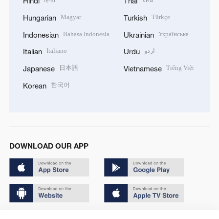
Hindi
Thai
Magyar
Türkçe
Hungarian
Turkish
Bahasa Indonesia
Українська
Indonesian
Ukrainian
Italiano
اردو
Italian
Urdu
日本語
Tiếng Việt
Japanese
Vietnamese
한국어
Korean
DOWNLOAD OUR APP
Copyright © 2024 CGTN.