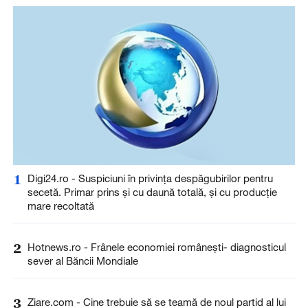
1
Digi24.ro - Suspiciuni în privința despăgubirilor pentru
secetă. Primar prins și cu daună totală, și cu producție
mare recoltată
2
Hotnews.ro - Frânele economiei românești- diagnosticul
sever al Băncii Mondiale
3
Ziare.com - Cine trebuie să se teamă de noul partid al lui