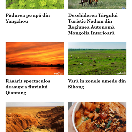
Pădurea pe apă din
Deschiderea Târgului
Yangzhou
Turistic Nadam din
Regiunea Autonomă
Mongolia Interioară
Răsărit spectaculos
Vară în zonele umede din
deasupra fluviului
Sihong
Qiantang