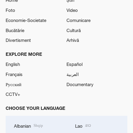
Home
Știri
Foto
Video
Economie-Societate
Comunicare
Bucătărie
Cultură
Divertisment
Arhivă
EXPLORE MORE
English
Español
Français
العربية
Русский
Documentary
CCTV+
CHOOSE YOUR LANGUAGE
Shqip
ລາວ
Albanian
Lao