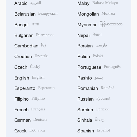
العربية
Bahasa Melayu
Arabic
Malay
Беларуская
Монгол
Belarusian
Mongolian
বাংলা
မြန်မာဘာသာ
Bengali
Myanmar
Български
नेपाली
Bulgarian
Nepali
ខ្មែរ
فارسی
Cambodian
Persian
Hrvatski
Polski
Croatian
Polish
Český
Português
Czech
Portuguese
English
پښتو
English
Pashto
Esperanto
Română
Esperanto
Romanian
Filipino
Русский
Filipino
Russian
Français
Српски
French
Serbian
Deutsch
සිංහල
German
Sinhala
Ελληνικά
Español
Greek
Spanish