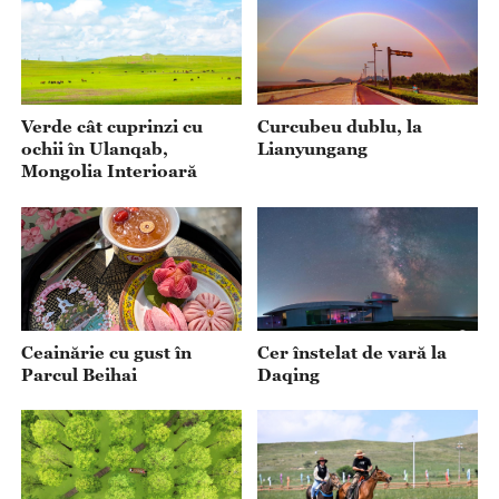
Verde cât cuprinzi cu
Curcubeu dublu, la
ochii în Ulanqab,
Lianyungang
Mongolia Interioară
Ceainărie cu gust în
Cer înstelat de vară la
Parcul Beihai
Daqing