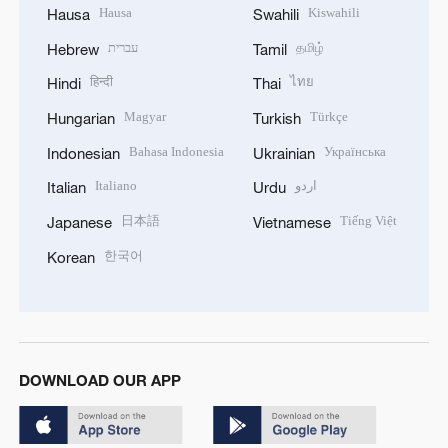
Hausa
Kiswahili
Hausa
Swahili
עברית
தமிழ்
Hebrew
Tamil
हिन्दी
ไทย
Hindi
Thai
Magyar
Türkçe
Hungarian
Turkish
Bahasa Indonesia
Українська
Indonesian
Ukrainian
Italiano
اردو
Italian
Urdu
日本語
Tiếng Việt
Japanese
Vietnamese
한국어
Korean
DOWNLOAD OUR APP