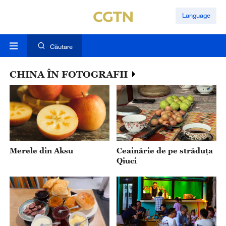
Language
Căutare
CHINA ÎN FOTOGRAFII
Merele din Aksu
Ceainărie de pe străduța
Qiuci