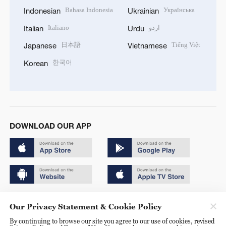
Bahasa Indonesia
Українська
Indonesian
Ukrainian
Italiano
اردو
Italian
Urdu
日本語
Tiếng Việt
Japanese
Vietnamese
한국어
Korean
DOWNLOAD OUR APP
Copyright © 2024 CGTN.
Our Privacy Statement & Cookie Policy
京ICP备20000184号
By continuing to browse our site you agree to our use of cookies, revised