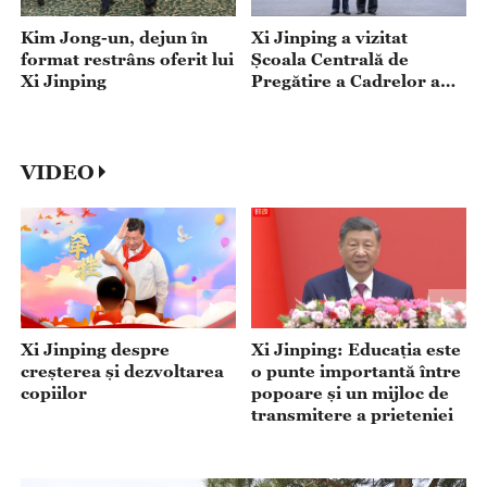
Kim Jong-un, dejun în
Xi Jinping a vizitat
format restrâns oferit lui
Școala Centrală de
Xi Jinping
Pregătire a Cadrelor a
Partidului Muncitorilor
din Coreea de Nord
VIDEO
Xi Jinping despre
Xi Jinping: Educația este
creșterea și dezvoltarea
o punte importantă între
copiilor
popoare și un mijloc de
transmitere a prieteniei