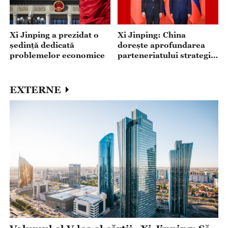
Xi Jinping: China
Xi Jinping a prezidat o
dorește aprofundarea
ședință dedicată
parteneriatului strategic
problemelor economice
cu Slovacia
EXTERNE