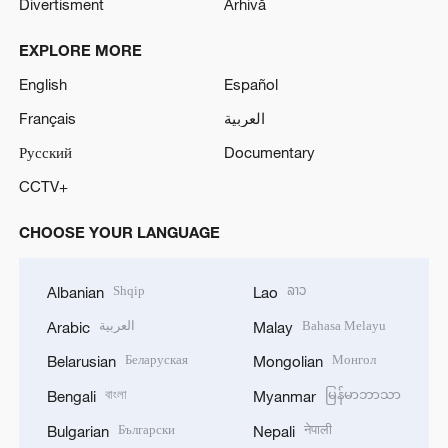
Divertisment
Arhivă
EXPLORE MORE
English
Español
Français
العربية
Русский
Documentary
CCTV+
CHOOSE YOUR LANGUAGE
Shqip
ລາວ
Albanian
Lao
العربية
Bahasa Melayu
Arabic
Malay
Беларуская
Монгол
Belarusian
Mongolian
বাংলা
မြန်မာဘာသာ
Bengali
Myanmar
Български
नेपाली
Bulgarian
Nepali