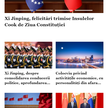
Xi Jinping, felicitări trimise Insulelor
Y
Cook de Ziua Constituției
o
Colocviu privind
Xi Jinping, despre
activitățile economice, cu
consolidarea conducerii
personalități din afara
politice, aprofundarea
PCC
inovației și
modernizarea apărării
naționale și a armatei