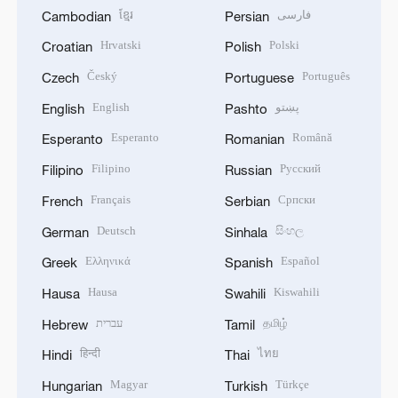
ខ្មែរ
فارسی
Cambodian
Persian
Hrvatski
Polski
Croatian
Polish
Český
Português
Czech
Portuguese
English
پښتو
English
Pashto
Esperanto
Română
Esperanto
Romanian
Filipino
Русский
Filipino
Russian
Français
Српски
French
Serbian
Deutsch
සිංහල
German
Sinhala
Ελληνικά
Español
Greek
Spanish
Hausa
Kiswahili
Hausa
Swahili
עברית
தமிழ்
Hebrew
Tamil
हिन्दी
ไทย
Hindi
Thai
Magyar
Türkçe
Hungarian
Turkish