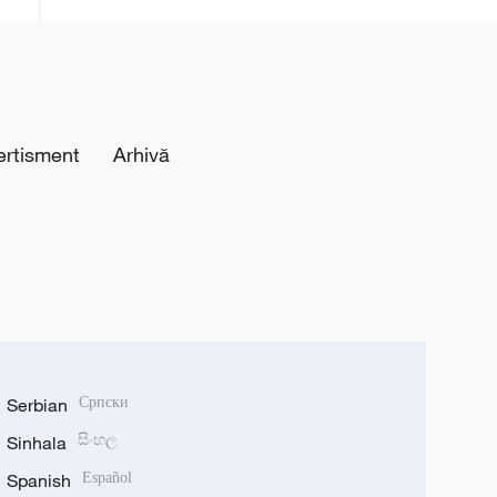
recăderii în populism și risipă”
ertisment
Arhivă
Serbian
Српски
Sinhala
සිංහල
Spanish
Español