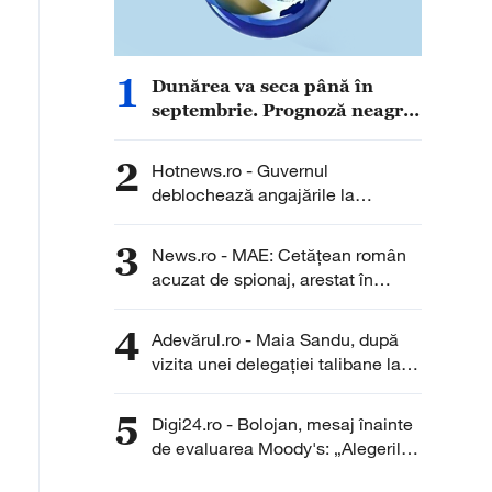
1
Dunărea va seca până în
septembrie. Prognoză neagră
pentru România, în ciuda
ploilor de zilele următoare
2
Hotnews.ro - Guvernul
deblochează angajările la
Transgaz, Transelectrica și
Hidroelectrica: Peste 400 de
3
News.ro - MAE: Cetăţean român
posturi scoase la concurs
acuzat de spionaj, arestat în
Germania/ Nu au fost înregistrate
solicitări de asistenţă consulară
4
Adevărul.ro - Maia Sandu, după
din partea cetăţeanului sau a
vizita unei delegației talibane la
familiei sale
Chișinău: „Este rușinos că
oameni cu funcții înalte nu se
5
Digi24.ro - Bolojan, mesaj înainte
documentează”
de evaluarea Moody's: „Alegerile
din 2028 se apropie. Crește riscul