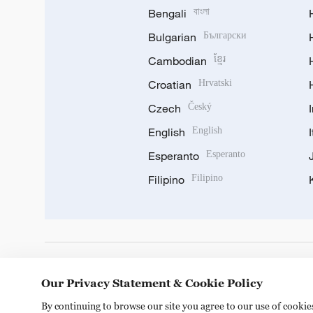
Bengali
বাংলা
Bulgarian
Български
Cambodian
ខ្មែរ
Croatian
Hrvatski
Czech
Český
English
English
Esperanto
Esperanto
Filipino
Filipino
DOWNLOAD OUR APP
Our Privacy Statement & Cookie Policy
By continuing to browse our site you agree to our use of cooki