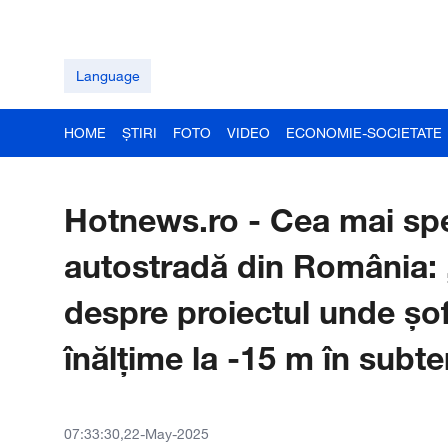
Language
HOME
ȘTIRI
FOTO
VIDEO
ECONOMIE-SOCIETATE
Hotnews.ro - Cea mai sp
autostradă din România: „V
despre proiectul unde șof
înălțime la -15 m în subte
07:33:30,22-May-2025