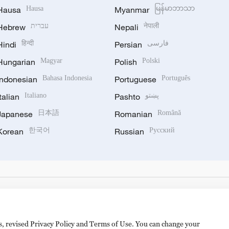
Hausa
Hausa
Myanmar
မြန်မာဘာသာ
Hebrew
עברית
Nepali
नेपाली
Hindi
हिन्दी
Persian
فارسی
Hungarian
Magyar
Polish
Polski
Indonesian
Bahasa Indonesia
Portuguese
Português
Italian
Italiano
Pashto
پښتو
Japanese
日本語
Romanian
Română
Korean
한국어
Russian
Русский
es, revised Privacy Policy and Terms of Use. You can change your