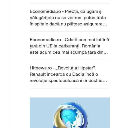
gastronomică din lume: „A existat un
moment în care presiunea s-a simțit
Economedia.ro - Preoții, călugării și
foarte puternic”
călugărițele nu se vor mai putea trata
în spitale dacă nu plătesc asigurare
medicală la stat / ”Dacă până acum
făceau parte din categoria exceptată
Economedia.ro - Odată cea mai ieftină
de la plată, din 1 septembrie 2025 vor
țară din UE la carburanți, România
trece în rândul celor care trebuie să
este acum cea mai scumpă țară din
achite contribuția”
regiune / Prețuri mai mari ca în Austria
la benzină și motorină
Hitnews.ro - „Revoluția Hipster”.
Renault încearcă cu Dacia încă o
revoluție spectaculoasă în industria
auto, dedicată orașelor aglomerate
unde faci puțini kilometri pe zi. „De
data aceasta va fi mai greu decât cu
Logan, se bate cu China”