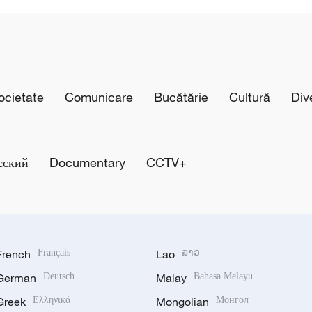
cietate
Comunicare
Bucătărie
Cultură
Div
сский
Documentary
CCTV+
French
Français
Lao
ລາວ
German
Deutsch
Malay
Bahasa Melayu
Greek
Ελληνικά
Mongolian
Монгол