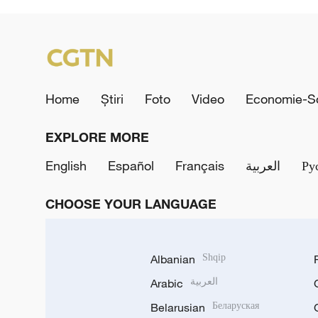
Home
Știri
Foto
Video
Economie-So
EXPLORE MORE
English
Español
Français
العربية
Ру
CHOOSE YOUR LANGUAGE
Albanian
Shqip
Arabic
العربية
Belarusian
Беларуская