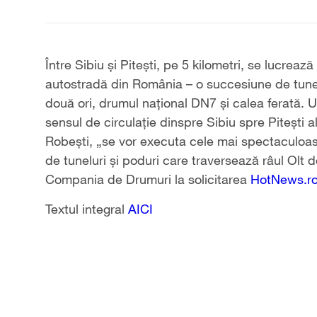
Între Sibiu și Pitești, pe 5 kilometri, se lucrea
autostradă din România – o succesiune de tunelu
două ori, drumul național DN7 și calea ferată.
U
sensul de circulație dinspre Sibiu spre Pitești al
Robești, „se vor executa cele mai spectaculoase
de tuneluri și poduri care traversează râul Olt d
Compania de Drumuri la solicitarea
HotNews.r
Textul integral
AICI