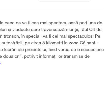
ză la ceea ce va fi cea mai spectaculoasă porțiune de
ri și viaducte care traversează munții, râul Olt de
n tronson, în special, va fi cel mai spectaculos: Pe
 autostrăzii, pe circa 5 kilometri în zona Câineni –
 lucrări ale proiectului, fiind vorba de o succesiune
e două ori”, potrivit informațiilor transmise de
o
.