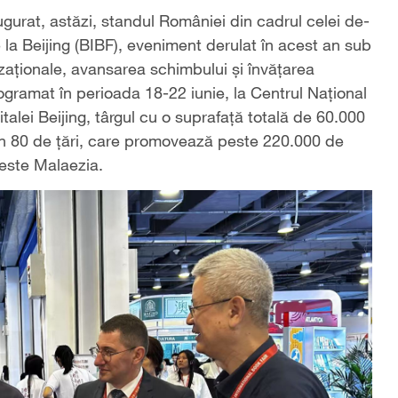
augurat, astăzi, standul României din cadrul celei de-
e la Beijing (BIBF), eveniment derulat în acest an sub
izaționale, avansarea schimbului și învățarea
gramat în perioada 18-22 iunie, la Centrul Național
talei Beijing, târgul cu o suprafață totală de 60.000
in 80 de țări, care promovează peste 220.000 de
i este Malaezia.