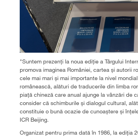
"Suntem prezenți la noua ediție a Târgului Inter
promova imaginea României, cartea și autorii ro
cele mai mari și mai importante la nivel mondial.
românească, alături de traducerile din limba ro
piață chineză care anual ajunge la vânzări de câ
consider că schimburile și dialogul cultural, ală
constituie o bună ocazie de cunoaștere și înțeleg
ICR Beijing.
Organizat pentru prima dată în 1986, la ediția 2