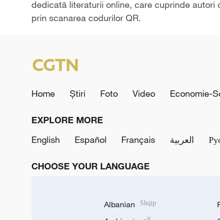
dedicată literaturii online, care cuprinde autori 
prin scanarea codurilor QR.
Home
Știri
Foto
Video
Economie-So
EXPLORE MORE
English
Español
Français
العربية
Ру
CHOOSE YOUR LANGUAGE
Albanian
Shqip
العربية