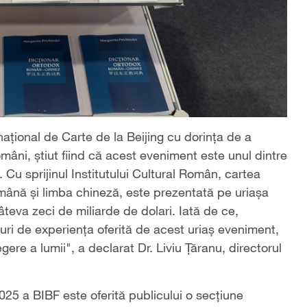
național de Carte de la Beijing cu dorința de a
mâni, știut fiind că acest eveniment este unul dintre
 Cu sprijinul Institutului Cultural Român, cartea
mână și limba chineză, este prezentată pe uriașa
teva zeci de miliarde de dolari. Iată de ce,
turi de experiența oferită de acest uriaș eveniment,
ere a lumii", a declarat Dr. Liviu Țăranu, directorul
025 a BIBF este oferită publicului o secțiune