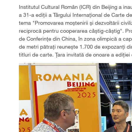
Institutul Cultural Român (ICR) din Beijing a in
a 31-a ediții a Târgului Internațional de Carte d
tema "Promovarea moștenirii și dezvoltării civil
reciprocă pentru cooperarea câștig-câștig". Pro
de Conferințe din China, în zona olimpică a capi
de metri pătrați reunește 1.700 de expozanți d
titluri de carte. Țara invitată de onoare a ediție