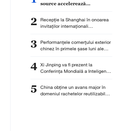
source accelerează
dezvoltarea globală
2
Recepție la Shanghai în onoarea
invitaților internaționali
participanți la WAIC 2026
3
Performanțele comerțului exterior
chinez în primele șase luni ale
anului 2026
4
Xi Jinping va fi prezent la
Conferința Mondială a Inteligenței
Artificiale 2026
5
China obține un avans major în
domeniul rachetelor reutilizabile
cu Marșul cel Lung-10B