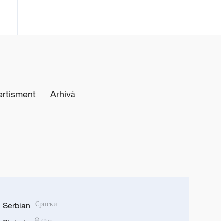
ertisment
Arhivă
Serbian
Српски
සිංහල