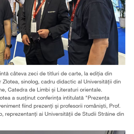
ă câteva zeci de titluri de carte, la ediția din
 Zlotea, sinolog, cadru didactic al Universității din
ne, Catedra de Limbi și Literaturi orientale.
otea a susținut conferința intitulată "Prezența
eveniment fiind prezenți și profesorii româniști, Prof.
o, reprezentanți ai Universității de Studii Străine din