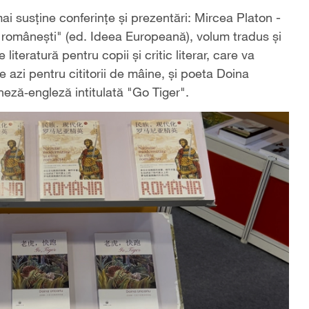
i susține conferințe și prezentări: Mircea Platon -
e românești" (ed. Ideea Europeană), volum tradus și
iteratură pentru copii și critic literar, care va
de azi pentru cititorii de mâine, și poeta Doina
neză‑engleză intitulată "Go Tiger".