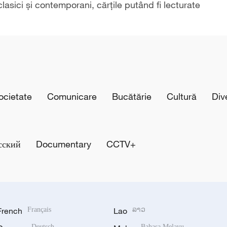
clasici și contemporani, cărțile putând fi lecturate
cietate
Comunicare
Bucătărie
Cultură
Div
сский
Documentary
CCTV+
French
Français
Lao
ລາວ
Deutsch
Bahasa Melayu