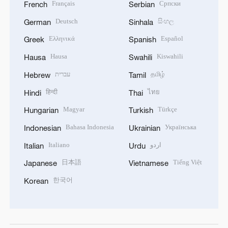
Français
Српски
French
Serbian
Deutsch
සිංහල
German
Sinhala
Ελληνικά
Español
Greek
Spanish
Hausa
Kiswahili
Hausa
Swahili
עברית
தமிழ்
Hebrew
Tamil
हिन्दी
ไทย
Hindi
Thai
Magyar
Türkçe
Hungarian
Turkish
Bahasa Indonesia
Українська
Indonesian
Ukrainian
Italiano
اردو
Italian
Urdu
日本語
Tiếng Việt
Japanese
Vietnamese
한국어
Korean