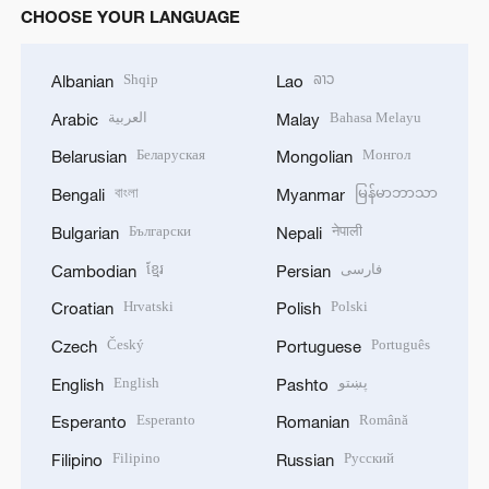
CHOOSE YOUR LANGUAGE
Shqip
ລາວ
Albanian
Lao
العربية
Bahasa Melayu
Arabic
Malay
Беларуская
Монгол
Belarusian
Mongolian
বাংলা
မြန်မာဘာသာ
Bengali
Myanmar
Български
नेपाली
Bulgarian
Nepali
ខ្មែរ
فارسی
Cambodian
Persian
Hrvatski
Polski
Croatian
Polish
Český
Português
Czech
Portuguese
English
پښتو
English
Pashto
Esperanto
Română
Esperanto
Romanian
Filipino
Русский
Filipino
Russian