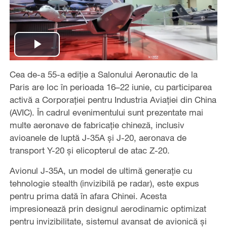
Play
Cea de-a 55-a ediție a Salonului Aeronautic de la
Video
Paris are loc în perioada 16–22 iunie, cu participarea
activă a Corporației pentru Industria Aviației din China
(AVIC). În cadrul evenimentului sunt prezentate mai
multe aeronave de fabricație chineză, inclusiv
avioanele de luptă J-35A și J-20, aeronava de
transport Y-20 și elicopterul de atac Z-20.
Avionul J-35A, un model de ultimă generație cu
tehnologie stealth (invizibilă pe radar), este expus
pentru prima dată în afara Chinei. Acesta
impresionează prin designul aerodinamic optimizat
pentru invizibilitate, sistemul avansat de avionică și