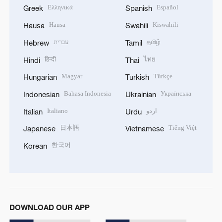
Ελληνικά
Español
Greek
Spanish
Hausa
Kiswahili
Hausa
Swahili
עברית
தமிழ்
Hebrew
Tamil
हिन्दी
ไทย
Hindi
Thai
Magyar
Türkçe
Hungarian
Turkish
Bahasa Indonesia
Українська
Indonesian
Ukrainian
Italiano
اردو
Italian
Urdu
日本語
Tiếng Việt
Japanese
Vietnamese
한국어
Korean
DOWNLOAD OUR APP