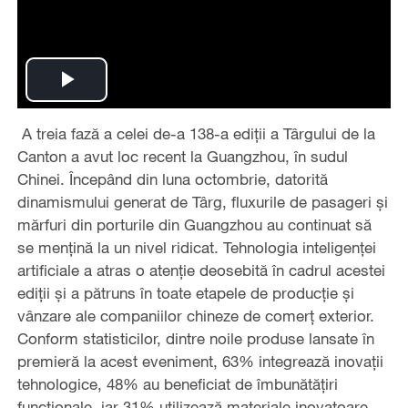
Play
A treia fază a celei de-a 138-a ediții a Târgului de la
Video
Canton a avut loc recent la Guangzhou, în sudul
Chinei. Începând din luna octombrie, datorită
dinamismului generat de Târg, fluxurile de pasageri și
mărfuri din porturile din Guangzhou au continuat să
se mențină la un nivel ridicat. Tehnologia inteligenței
artificiale a atras o atenție deosebită în cadrul acestei
ediții și a pătruns în toate etapele de producție și
vânzare ale companiilor chineze de comerț exterior.
Conform statisticilor, dintre noile produse lansate în
premieră la acest eveniment, 63% integrează inovații
tehnologice, 48% au beneficiat de îmbunătățiri
funcționale, iar 31% utilizează materiale inovatoare.