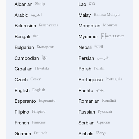
Shqip
ລາວ
Albanian
Lao
العربية
Bahasa Melayu
Arabic
Malay
Беларуская
Монгол
Belarusian
Mongolian
বাংলা
မြန်မာဘာသာ
Bengali
Myanmar
Български
नेपाली
Bulgarian
Nepali
ខ្មែរ
فارسی
Cambodian
Persian
Hrvatski
Polski
Croatian
Polish
Český
Português
Czech
Portuguese
English
پښتو
English
Pashto
Esperanto
Română
Esperanto
Romanian
Filipino
Русский
Filipino
Russian
Français
Српски
French
Serbian
Deutsch
සිංහල
German
Sinhala