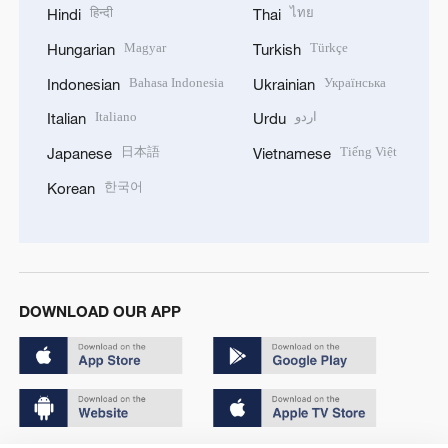
हिन्दी
ไทย
Hindi
Thai
Magyar
Türkçe
Hungarian
Turkish
Bahasa Indonesia
Українська
Indonesian
Ukrainian
Italiano
اردو
Italian
Urdu
日本語
Tiếng Việt
Japanese
Vietnamese
한국어
Korean
DOWNLOAD OUR APP