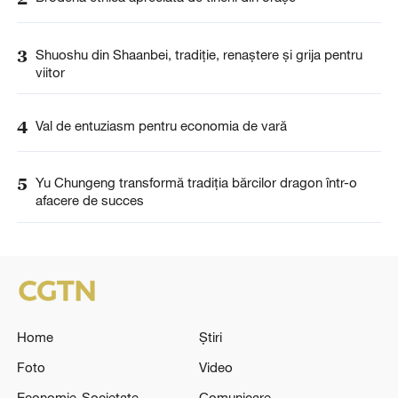
3
Shuoshu din Shaanbei, tradiție, renaștere și grija pentru
viitor
4
Val de entuziasm pentru economia de vară
5
Yu Chungeng transformă tradiția bărcilor dragon într-o
afacere de succes
Home
Știri
Foto
Video
Economie-Societate
Comunicare