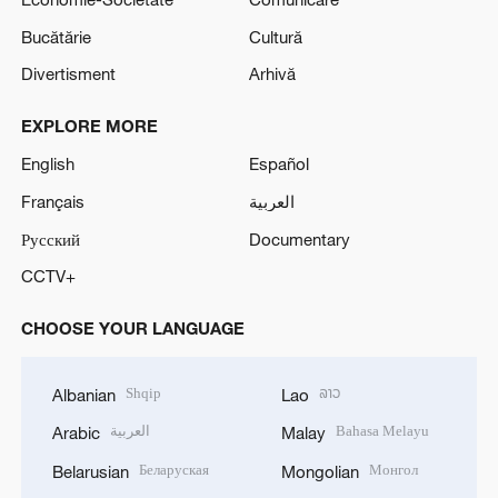
Bucătărie
Cultură
Divertisment
Arhivă
EXPLORE MORE
English
Español
Français
العربية
Русский
Documentary
CCTV+
CHOOSE YOUR LANGUAGE
Shqip
ລາວ
Albanian
Lao
العربية
Bahasa Melayu
Arabic
Malay
Беларуская
Монгол
Belarusian
Mongolian