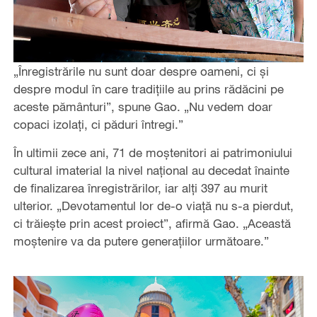
„Înregistrările nu sunt doar despre oameni, ci și
despre modul în care tradițiile au prins rădăcini pe
aceste pământuri”, spune Gao. „Nu vedem doar
copaci izolați, ci păduri întregi.”
În ultimii zece ani, 71 de moștenitori ai patrimoniului
cultural imaterial la nivel național au decedat înainte
de finalizarea înregistrărilor, iar alți 397 au murit
ulterior. „Devotamentul lor de-o viață nu s-a pierdut,
ci trăiește prin acest proiect”, afirmă Gao. „Această
moștenire va da putere generațiilor următoare.”