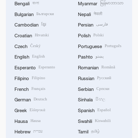
বাংলা
မြန်မာဘာသာ
Bengali
Myanmar
Български
नेपाली
Bulgarian
Nepali
ខ្មែរ
فارسی
Cambodian
Persian
Hrvatski
Polski
Croatian
Polish
Český
Português
Czech
Portuguese
English
پښتو
English
Pashto
Esperanto
Română
Esperanto
Romanian
Filipino
Русский
Filipino
Russian
Français
Српски
French
Serbian
Deutsch
සිංහල
German
Sinhala
Ελληνικά
Español
Greek
Spanish
Hausa
Kiswahili
Hausa
Swahili
עברית
தமிழ்
Hebrew
Tamil