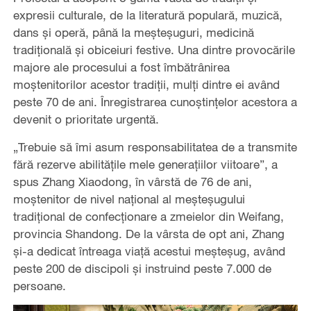
expresii culturale, de la literatură populară, muzică,
dans și operă, până la meșteșuguri, medicină
tradițională și obiceiuri festive. Una dintre provocările
majore ale procesului a fost îmbătrânirea
moștenitorilor acestor tradiții, mulți dintre ei având
peste 70 de ani. Înregistrarea cunoștințelor acestora a
devenit o prioritate urgentă.
„Trebuie să îmi asum responsabilitatea de a transmite
fără rezerve abilitățile mele generațiilor viitoare”, a
spus Zhang Xiaodong, în vârstă de 76 de ani,
moștenitor de nivel național al meșteșugului
tradițional de confecționare a zmeielor din Weifang,
provincia Shandong. De la vârsta de opt ani, Zhang
și-a dedicat întreaga viață acestui meșteșug, având
peste 200 de discipoli și instruind peste 7.000 de
persoane.