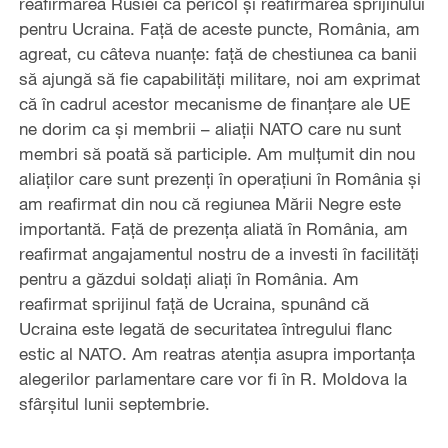
reafirmarea Rusiei ca pericol și reafirmarea sprijinului
pentru Ucraina. Față de aceste puncte, România, am
agreat, cu câteva nuanțe: față de chestiunea ca banii
să ajungă să fie capabilități militare, noi am exprimat
că în cadrul acestor mecanisme de finanțare ale UE
ne dorim ca și membrii – aliații NATO care nu sunt
membri să poată să participle. Am mulțumit din nou
aliaților care sunt prezenți în operațiuni în România și
am reafirmat din nou că regiunea Mării Negre este
importantă. Față de prezența aliată în România, am
reafirmat angajamentul nostru de a investi în facilități
pentru a găzdui soldați aliați în România. Am
reafirmat sprijinul față de Ucraina, spunând că
Ucraina este legată de securitatea întregului flanc
estic al NATO. Am reatras atenția asupra importanța
alegerilor parlamentare care vor fi în R. Moldova la
sfârșitul lunii septembrie.