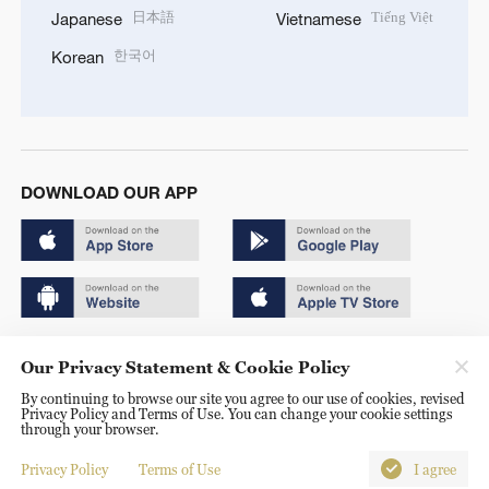
日本語
Tiếng Việt
Japanese
Vietnamese
한국어
Korean
DOWNLOAD OUR APP
Copyright © 2024 CGTN.
Our Privacy Statement & Cookie Policy
京ICP备20000184号
By continuing to browse our site you agree to our use of cookies, revised
Privacy Policy and Terms of Use. You can change your cookie settings
京公网安备 11010502050052号
through your browser.
Disinformation report hotline: 010-85061466
Privacy Policy
Terms of Use
I agree