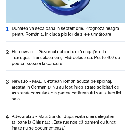
1
Dunărea va seca până în septembrie. Prognoză neagră
pentru România, în ciuda ploilor de zilele următoare
2
Hotnews.ro - Guvernul deblochează angajările la
Transgaz, Transelectrica și Hidroelectrica: Peste 400 de
posturi scoase la concurs
3
News.ro - MAE: Cetăţean român acuzat de spionaj,
arestat în Germania/ Nu au fost înregistrate solicitări de
asistenţă consulară din partea cetăţeanului sau a familiei
sale
4
Adevărul.ro - Maia Sandu, după vizita unei delegației
talibane la Chișinău: „Este rușinos că oameni cu funcții
înalte nu se documentează”