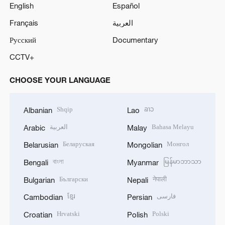
English
Español
Français
العربية
Русский
Documentary
CCTV+
CHOOSE YOUR LANGUAGE
Shqip
ລາວ
Albanian
Lao
العربية
Bahasa Melayu
Arabic
Malay
Беларуская
Монгол
Belarusian
Mongolian
বাংলা
မြန်မာဘာသာ
Bengali
Myanmar
Български
नेपाली
Bulgarian
Nepali
ខ្មែរ
فارسی
Cambodian
Persian
Hrvatski
Polski
Croatian
Polish