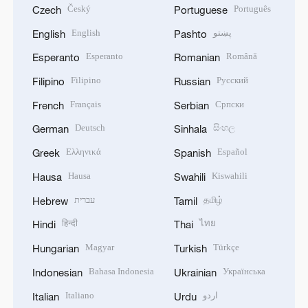
Český
Português
Czech
Portuguese
English
پښتو
English
Pashto
Esperanto
Română
Esperanto
Romanian
Filipino
Русский
Filipino
Russian
Français
Српски
French
Serbian
Deutsch
සිංහල
German
Sinhala
Ελληνικά
Español
Greek
Spanish
Hausa
Kiswahili
Hausa
Swahili
עברית
தமிழ்
Hebrew
Tamil
हिन्दी
ไทย
Hindi
Thai
Magyar
Türkçe
Hungarian
Turkish
Bahasa Indonesia
Українська
Indonesian
Ukrainian
Italiano
اردو
Italian
Urdu