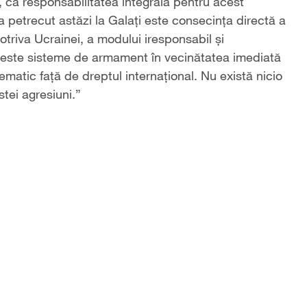
ea, că responsabilitatea integrală pentru acest
a petrecut astăzi la Galați este consecința directă a
triva Ucrainei, a modului iresponsabil și
ceste sisteme de armament în vecinătatea imediată
ematic față de dreptul internațional. Nu există nicio
stei agresiuni.”