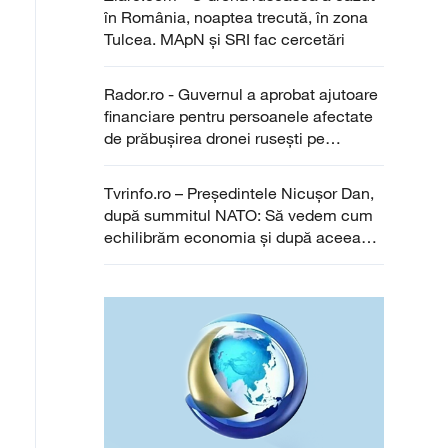
în România, noaptea trecută, în zona
Tulcea. MApN și SRI fac cercetări
Rador.ro - Guvernul a aprobat ajutoare
financiare pentru persoanele afectate
de prăbușirea dronei rusești pe
acoperișul unui bloc din Galați
Tvrinfo.ro – Președintele Nicușor Dan,
după summitul NATO: Să vedem cum
echilibrăm economia și după aceea
vedem când mărim contribuția la 5%
din PIB