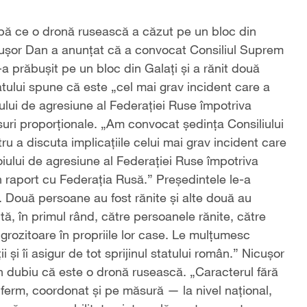
ă ce o dronă rusească a căzut pe un bloc din
cușor Dan a anunțat că a convocat Consiliul Suprem
a prăbușit pe un bloc din Galați și a rănit două
atului spune că este „cel mai grav incident care a
oiului de agresiune al Federației Ruse împotriva
ri proporționale. „Am convocat ședința Consiliului
ru a discuta implicațiile celui mai grav incident care
boiului de agresiune al Federației Ruse împotriva
 raport cu Federația Rusă.” Președintele le-a
t. Două persoane au fost rănite și alte două au
ă, în primul rând, către persoanele rănite, către
e îngrozitoare în propriile lor case. Le mulțumesc
 și îi asigur de tot sprijinul statului român.” Nicușor
 dubiu că este o dronă rusească. „Caracterul fără
erm, coordonat și pe măsură — la nivel național,