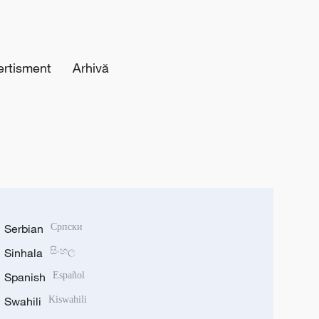
ertisment
Arhivă
Serbian
Српски
Sinhala
සිංහල
Spanish
Español
Swahili
Kiswahili