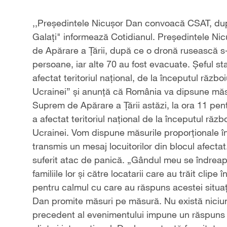
,,Președintele Nicușor Dan convoacă CSAT, dup
Galați" informează Cotidianul. Președintele Ni
de Apărare a Țării, după ce o dronă rusească s-
persoane, iar alte 70 au fost evacuate. Șeful st
afectat teritoriul național, de la începutul răzb
Ucrainei” și anunță că România va dipsune măsu
Suprem de Apărare a Țării astăzi, la ora 11 pent
a afectat teritoriul național de la începutul răz
Ucrainei. Vom dispune măsurile proporționale în
transmis un mesaj locuitorilor din blocul afecta
suferit atac de panică. „Gândul meu se îndreapt
familiile lor și către locatarii care au trăit clip
pentru calmul cu care au răspuns acestei situații
Dan promite măsuri pe măsură. Nu există niciun
precedent al evenimentului impune un răspuns f