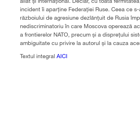
aliat și internațional. Declar, cu toată fermitat
incident îi aparține Federației Ruse. Ceea ce s-
războiului de agresiune dezlănțuit de Rusia împo
nediscriminatoriu în care Moscova operează a
a frontierelor NATO, precum și a disprețului sist
ambiguitate cu privire la autorul și la cauza ace
Textul integral
AICI