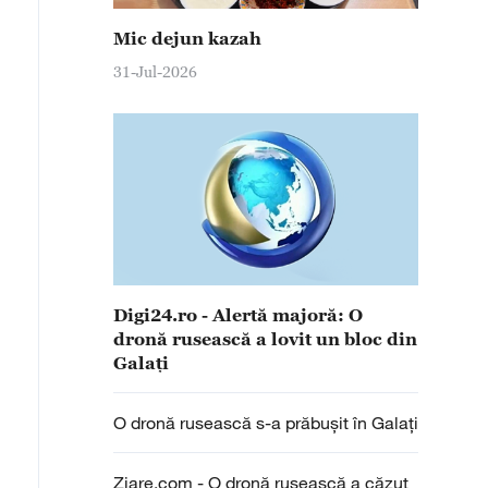
Mic dejun kazah
31-Jul-2026
Digi24.ro - Alertă majoră: O
dronă rusească a lovit un bloc din
Galaţi
O dronă rusească s-a prăbușit în Galați
Ziare.com - O dronă rusească a căzut