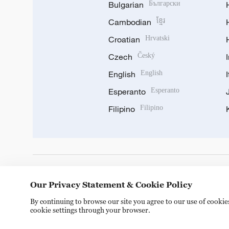
Bulgarian
Български
Cambodian
ខ្មែរ
Croatian
Hrvatski
Czech
Český
English
English
Esperanto
Esperanto
Filipino
Filipino
DOWNLOAD OUR APP
Our Privacy Statement & Cookie Policy
By continuing to browse our site you agree to our use of cooki
cookie settings through your browser.