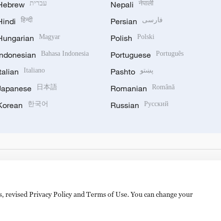
Hebrew
עברית
Nepali
नेपाली
Hindi
हिन्दी
Persian
فارسی
Hungarian
Magyar
Polish
Polski
Indonesian
Bahasa Indonesia
Portuguese
Português
Italian
Italiano
Pashto
پښتو
Japanese
日本語
Romanian
Română
Korean
한국어
Russian
Русский
es, revised Privacy Policy and Terms of Use. You can change your