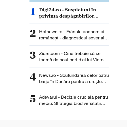
1
Digi24.ro - Suspiciuni în
privința despăgubirilor
pentru secetă. Primar prins și
cu daună totală, și cu
2
Hotnews.ro - Frânele economiei
producție mare recoltată
românești- diagnosticul sever al
Băncii Mondiale
3
Ziare.com - Cine trebuie să se
teamă de noul partid al lui Victor
Ponta. Rolul esențial jucat de
acesta la prezidențialele din 2025.
4
News.ro - Scufundarea celor patru
”Nicușor Dan îi este dator”
barje în Dunăre pentru a creşte
debitul apei spre Centrala de la
Cernavodă, amânată pentru joi
5
Adevărul - Decizie crucială pentru
mediu: Strategia biodiversității
revine pe masa Senatului