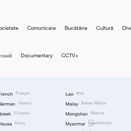
cietate
Comunicare
Bucătărie
Cultură
Div
сский
Documentary
CCTV+
French
Français
Lao
ລາວ
German
Deutsch
Malay
Bahasa Melayu
Greek
Ελληνικά
Mongolian
Монгол
Hausa
Hausa
Myanmar
မြန်မာဘာသာ