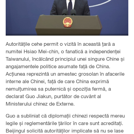
Autoritățile cehe permit o vizită în această țară a
numitei Hsiao Mei-chin, o fanatică a independenței
Taiwanului, încălcând principiul unei singure Chine și
angajamentele politice asumate față de China.
Acțiunea reprezintă un amestec grosolan în afacerile
interne ale Chinei, față de care China exprimă
nemulțumirea sa puternică și opoziția fermă, a
declarat Guo Jiakun, purtător de cuvânt al
Ministerului chinez de Externe.
Guo a subliniat că diplomații chinezi respectă mereu
legile și reglementările țărilor în care sunt acreditați.
Beijingul solicită autorităților implicate să nu se lase