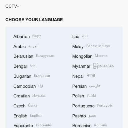
CCTV+
CHOOSE YOUR LANGUAGE
Shqip
ລາວ
Albanian
Lao
العربية
Bahasa Melayu
Arabic
Malay
Беларуская
Монгол
Belarusian
Mongolian
বাংলা
မြန်မာဘာသာ
Bengali
Myanmar
Български
नेपाली
Bulgarian
Nepali
ខ្មែរ
فارسی
Cambodian
Persian
Hrvatski
Polski
Croatian
Polish
Český
Português
Czech
Portuguese
English
پښتو
English
Pashto
Esperanto
Română
Esperanto
Romanian