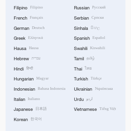
Filipino
Русский
Filipino
Russian
Français
Српски
French
Serbian
Deutsch
සිංහල
German
Sinhala
Ελληνικά
Español
Greek
Spanish
Hausa
Kiswahili
Hausa
Swahili
עברית
தமிழ்
Hebrew
Tamil
हिन्दी
ไทย
Hindi
Thai
Magyar
Türkçe
Hungarian
Turkish
Bahasa Indonesia
Українська
Indonesian
Ukrainian
Italiano
اردو
Italian
Urdu
日本語
Tiếng Việt
Japanese
Vietnamese
한국어
Korean