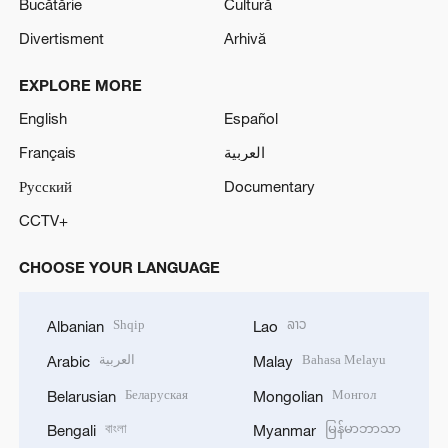
Bucătărie
Cultură
Divertisment
Arhivă
EXPLORE MORE
English
Español
Français
العربية
Русский
Documentary
CCTV+
CHOOSE YOUR LANGUAGE
Shqip
ລາວ
Albanian
Lao
العربية
Bahasa Melayu
Arabic
Malay
Беларуская
Монгол
Belarusian
Mongolian
বাংলা
မြန်မာဘာသာ
Bengali
Myanmar