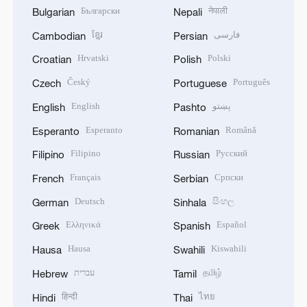
Български
नेपाली
Bulgarian
Nepali
ខ្មែរ
فارسی
Cambodian
Persian
Hrvatski
Polski
Croatian
Polish
Český
Português
Czech
Portuguese
English
پښتو
English
Pashto
Esperanto
Română
Esperanto
Romanian
Filipino
Русский
Filipino
Russian
Français
Српски
French
Serbian
Deutsch
සිංහල
German
Sinhala
Ελληνικά
Español
Greek
Spanish
Hausa
Kiswahili
Hausa
Swahili
עברית
தமிழ்
Hebrew
Tamil
हिन्दी
ไทย
Hindi
Thai