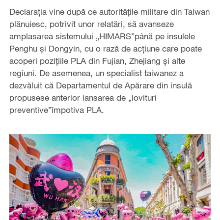
Declarația vine după ce autoritățile militare din Taiwan
plănuiesc, potrivit unor relatări, să avanseze
amplasarea sistemului „HIMARS”până pe insulele
Penghu și Dongyin, cu o rază de acțiune care poate
acoperi pozițiile PLA din Fujian, Zhejiang și alte
regiuni. De asemenea, un specialist taiwanez a
dezvăluit că Departamentul de Apărare din insulă
propusese anterior lansarea de „lovituri
preventive”împotiva PLA.