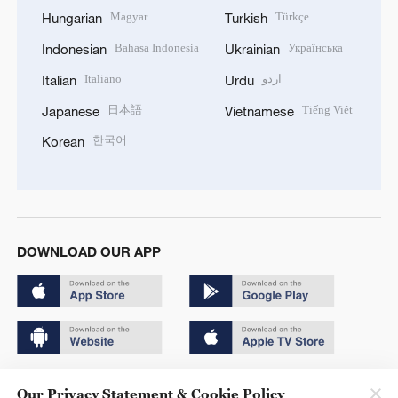
Magyar
Türkçe
Hungarian
Turkish
Bahasa Indonesia
Українська
Indonesian
Ukrainian
Italiano
اردو
Italian
Urdu
日本語
Tiếng Việt
Japanese
Vietnamese
한국어
Korean
DOWNLOAD OUR APP
Copyright © 2024 CGTN.
Our Privacy Statement & Cookie Policy