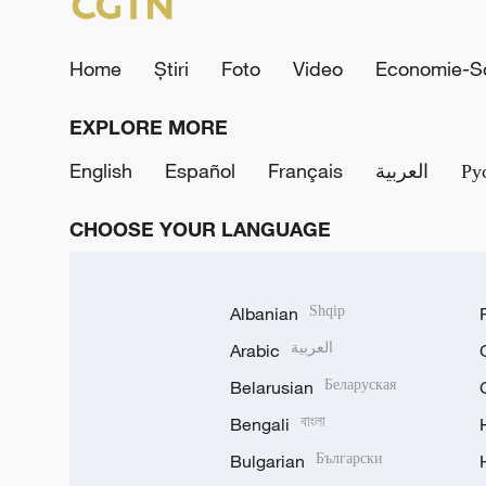
Home
Știri
Foto
Video
Economie-So
EXPLORE MORE
English
Español
Français
العربية
Ру
CHOOSE YOUR LANGUAGE
Albanian
Shqip
Arabic
العربية
Belarusian
Беларуская
Bengali
বাংলা
Bulgarian
Български