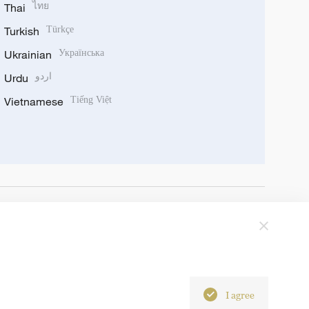
Thai
ไทย
Turkish
Türkçe
Ukrainian
Українська
Urdu
اردو
Vietnamese
Tiếng Việt
I agree
6