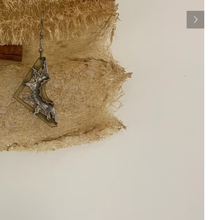
Un
se
pa
ec