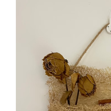
e o
țat și