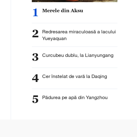
1
Merele din Aksu
2
Redresarea miraculoasă a lacului
Yueyaquan
3
Curcubeu dublu, la Lianyungang
4
Cer înstelat de vară la Daqing
5
Pădurea pe apă din Yangzhou