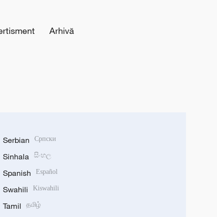
ertisment
Arhivă
Serbian
Српски
Sinhala
සිංහල
Spanish
Español
Swahili
Kiswahili
Tamil
தமிழ்