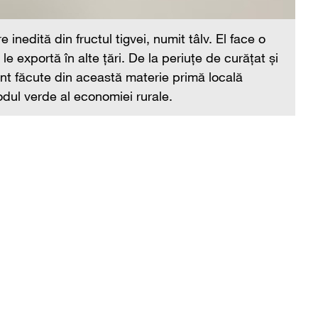
inedită din fructul tigvei, numit tâlv. El face o
e exportă în alte țări. De la periuțe de curățat și
unt făcute din această materie primă locală
odul verde al economiei rurale.