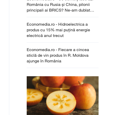
România cu Rusia și China, pilonii
principali ai BRICS? Ne-am dublat
importurile de la ruși pentru un produs
care la noi nu se mai fabrică
Economedia.ro - Hidroelectrica a
produs cu 15% mai puțină energie
electrică anul trecut
Economedia.ro - Fiecare a cincea
sticlă de vin produs în R. Moldova
ajunge în România