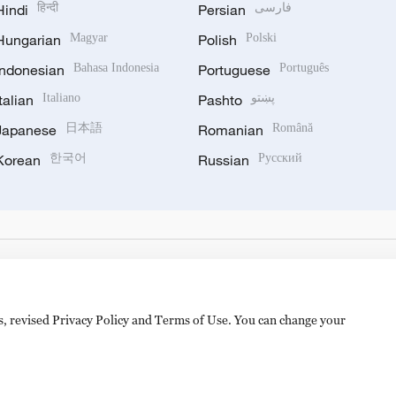
Hindi
हिन्दी
Persian
فارسی
Hungarian
Magyar
Polish
Polski
Indonesian
Bahasa Indonesia
Portuguese
Português
Italian
Italiano
Pashto
پښتو
Japanese
日本語
Romanian
Română
Korean
한국어
Russian
Русский
es, revised Privacy Policy and Terms of Use. You can change your
备 11010502050052号
Disinformation report hotline: 010-8506146