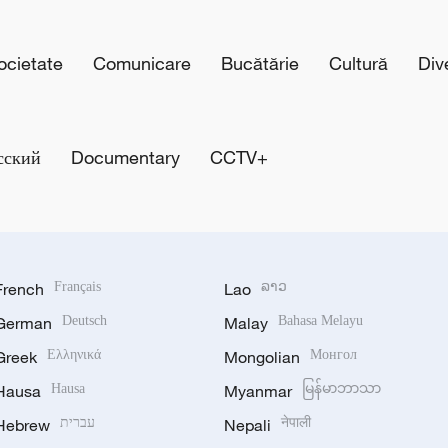
cietate
Comunicare
Bucătărie
Cultură
Div
сский
Documentary
CCTV+
French
Français
Lao
ລາວ
German
Deutsch
Malay
Bahasa Melayu
Greek
Ελληνικά
Mongolian
Монгол
Hausa
Hausa
Myanmar
မြန်မာဘာသာ
Hebrew
עברית
Nepali
नेपाली