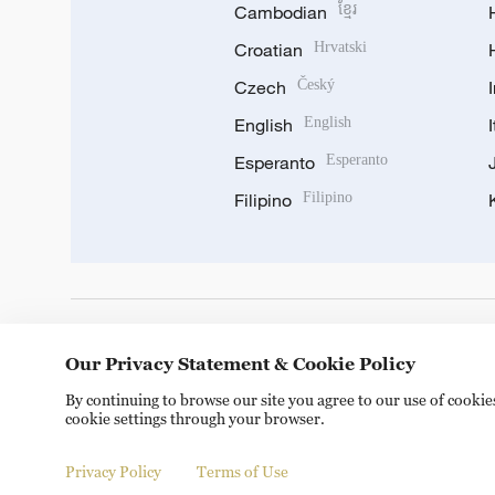
Cambodian
ខ្មែរ
Croatian
Hrvatski
Czech
Český
English
English
Esperanto
Esperanto
Filipino
Filipino
DOWNLOAD OUR APP
Our Privacy Statement & Cookie Policy
By continuing to browse our site you agree to our use of cooki
cookie settings through your browser.
Privacy Policy
Terms of Use
Copyright © 2024 CGTN.
京ICP备20000184号
京公网安