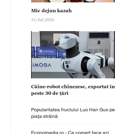
Mic dejun kazah
31-Jul-2026
 chinez în vârstă de 30 de ani face o afacere inedită din 
rie de produse din miezul acestuia, pe care le exportă în
puci, până la obiecte de artizanat, toate sunt făcute d
ologică și biodegradabilă, care a devenit codul verde a
Câine-robot chinezesc, exportat în
peste 30 de țări
Popularitatea fructului Luo Han Guo pe
piața străină
Economedia.ro - Ce comerț face azi