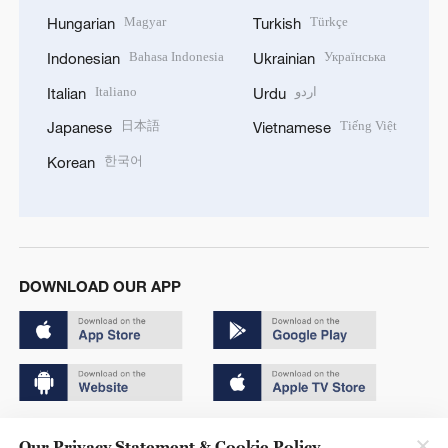
Magyar
Türkçe
Hungarian
Turkish
Bahasa Indonesia
Українська
Indonesian
Ukrainian
Italiano
اردو
Italian
Urdu
日本語
Tiếng Việt
Japanese
Vietnamese
한국어
Korean
DOWNLOAD OUR APP
Copyright © 2024 CGTN.
Our Privacy Statement & Cookie Policy