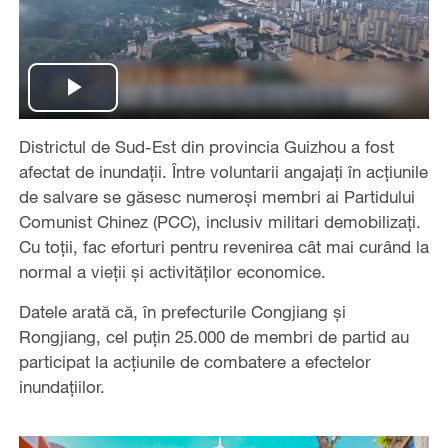
Play
Districtul de Sud-Est din provincia Guizhou a fost
Video
afectat de inundații. Între voluntarii angajați în acțiunile
de salvare se găsesc numeroși membri ai Partidului
Comunist Chinez (PCC), inclusiv militari demobilizați.
Cu toții, fac eforturi pentru revenirea cât mai curând la
normal a vieții și activităților economice.
Datele arată că, în prefecturile Congjiang și
Rongjiang, cel puțin 25.000 de membri de partid au
participat la acțiunile de combatere a efectelor
inundațiilor.