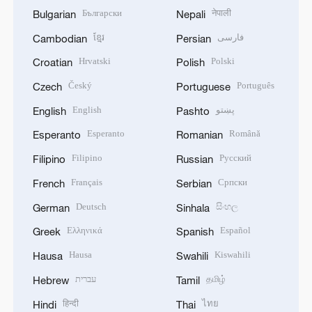
Български
नेपाली
Bulgarian
Nepali
ខ្មែរ
فارسی
Cambodian
Persian
Hrvatski
Polski
Croatian
Polish
Český
Português
Czech
Portuguese
English
پښتو
English
Pashto
Esperanto
Română
Esperanto
Romanian
Filipino
Русский
Filipino
Russian
Français
Српски
French
Serbian
Deutsch
සිංහල
German
Sinhala
Ελληνικά
Español
Greek
Spanish
Hausa
Kiswahili
Hausa
Swahili
עברית
தமிழ்
Hebrew
Tamil
हिन्दी
ไทย
Hindi
Thai