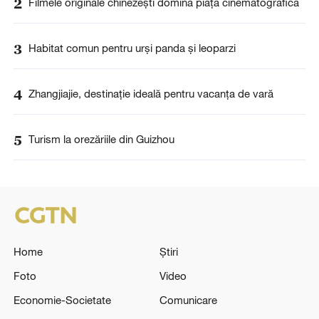
2
Filmele originale chinezești domină piața cinematografică
3
Habitat comun pentru urși panda și leoparzi
4
Zhangjiajie, destinație ideală pentru vacanța de vară
5
Turism la orezăriile din Guizhou
Home
Știri
Foto
Video
Economie-Societate
Comunicare