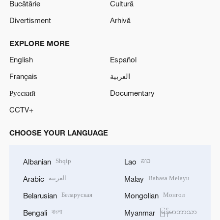
Bucătărie
Cultură
Divertisment
Arhivă
EXPLORE MORE
English
Español
Français
العربية
Русский
Documentary
CCTV+
CHOOSE YOUR LANGUAGE
Shqip
ລາວ
Albanian
Lao
العربية
Bahasa Melayu
Arabic
Malay
Беларуская
Монгол
Belarusian
Mongolian
বাংলা
မြန်မာဘာသာ
Bengali
Myanmar