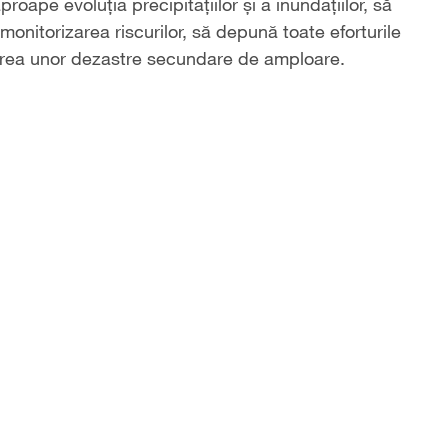
oape evoluția precipitațiilor și a inundațiilor, să
monitorizarea riscurilor, să depună toate eforturile
cerea unor dezastre secundare de amploare.