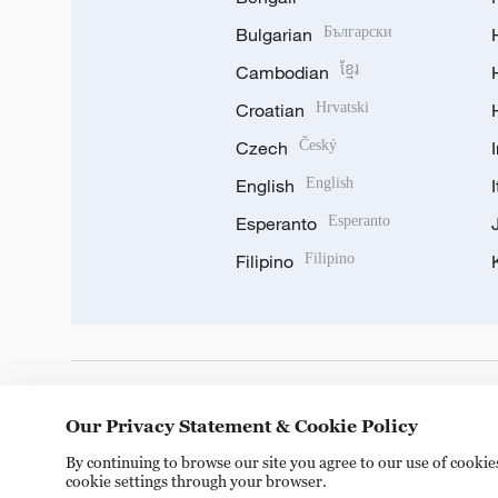
Bulgarian
Български
Cambodian
ខ្មែរ
Croatian
Hrvatski
Czech
Český
English
English
Esperanto
Esperanto
Filipino
Filipino
DOWNLOAD OUR APP
Our Privacy Statement & Cookie Policy
By continuing to browse our site you agree to our use of cooki
cookie settings through your browser.