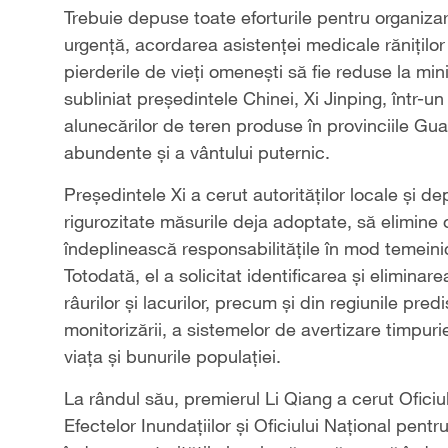
Trebuie depuse toate eforturile pentru organizare
urgență, acordarea asistenței medicale răniților 
pierderile de vieți omenești să fie reduse la mi
subliniat președintele Chinei, Xi Jinping, într-u
alunecărilor de teren produse în provinciile Gua
abundente și a vântului puternic.
Președintele Xi a cerut autorităților locale și 
rigurozitate măsurile deja adoptate, să elimine o
îndeplinească responsabilitățile în mod temeini
Totodată, el a solicitat identificarea și eliminarea
râurilor și lacurilor, precum și din regiunile pre
monitorizării, a sistemelor de avertizare timpuri
viața și bunurile populației.
La rândul său, premierul Li Qiang a cerut Ofici
Efectelor Inundațiilor și Oficiului Național pen