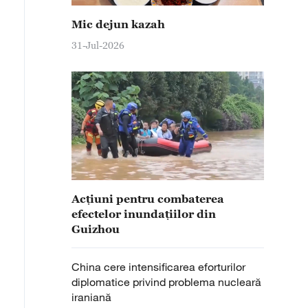
Mic dejun kazah
31-Jul-2026
Acțiuni pentru combaterea
efectelor inundațiilor din
Guizhou
China cere intensificarea eforturilor
diplomatice privind problema nucleară
iraniană