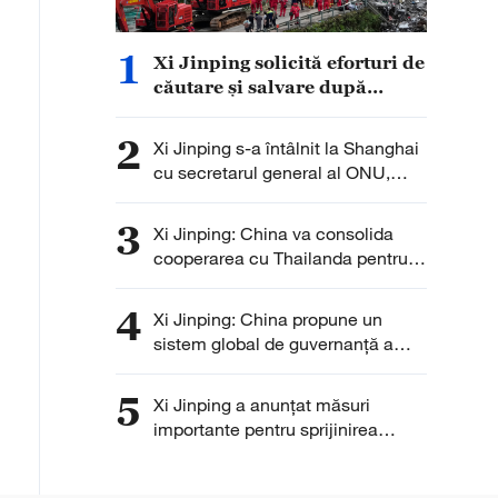
1
Xi Jinping solicită eforturi de
căutare și salvare după
calamitatea naturală
produsă la Chongqing
2
Xi Jinping s-a întâlnit la Shanghai
cu secretarul general al ONU,
Antonio Guterres
3
Xi Jinping: China va consolida
cooperarea cu Thailanda pentru
stabilitate și prosperitate durabilă
4
Xi Jinping: China propune un
sistem global de guvernanță a
inteligenței artificiale bazat pe
echitate și cooperare
5
Xi Jinping a anunţat măsuri
importante pentru sprijinirea
dezvoltării globale a IA