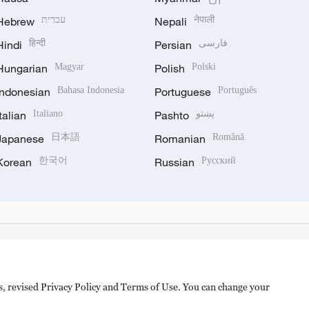
Hebrew
עברית
Nepali
नेपाली
Hindi
हिन्दी
Persian
فارسی
Hungarian
Magyar
Polish
Polski
Indonesian
Bahasa Indonesia
Portuguese
Português
Italian
Italiano
Pashto
پښتو
Japanese
日本語
Romanian
Română
Korean
한국어
Russian
Русский
es, revised Privacy Policy and Terms of Use. You can change your