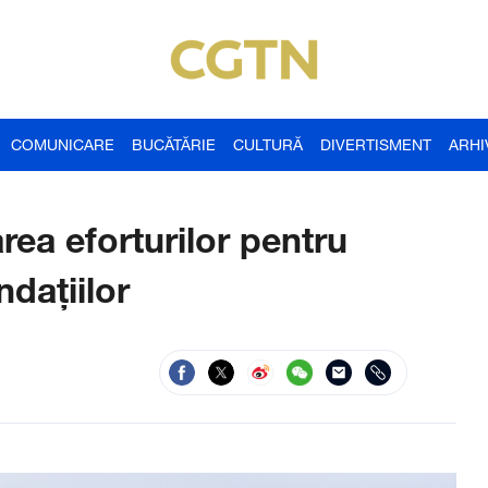
COMUNICARE
BUCĂTĂRIE
CULTURĂ
DIVERTISMENT
ARHI
area eforturilor pentru
dațiilor