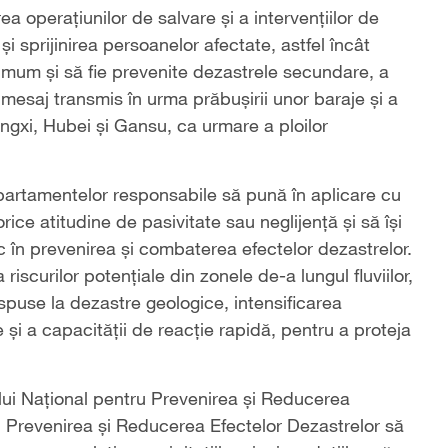
a operațiunilor de salvare și a intervențiilor de
și sprijinirea persoanelor afectate, astfel încât
nimum și să fie prevenite dezastrele secundare, a
n mesaj transmis în urma prăbușirii unor baraje și a
ngxi, Hubei și Gansu, ca urmare a ploilor
departamentelor responsabile să pună în aplicare cu
rice atitudine de pasivitate sau neglijență și să își
c în prevenirea și combaterea efectelor dezastrelor.
 riscurilor potențiale din zonele de-a lungul fluviilor,
dispuse la dezastre geologice, intensificarea
e și a capacității de reacție rapidă, pentru a proteja
ului Național pentru Prevenirea și Reducerea
tru Prevenirea și Reducerea Efectelor Dezastrelor să