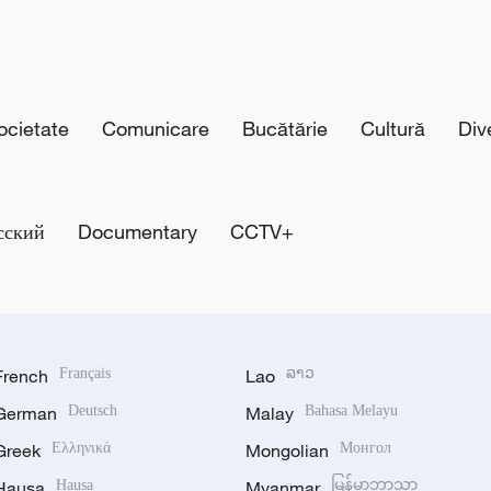
cietate
Comunicare
Bucătărie
Cultură
Div
сский
Documentary
CCTV+
French
Français
Lao
ລາວ
German
Deutsch
Malay
Bahasa Melayu
Greek
Ελληνικά
Mongolian
Монгол
Hausa
Hausa
Myanmar
မြန်မာဘာသာ