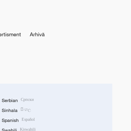
ertisment
Arhivă
Serbian
Српски
Sinhala
සිංහල
Spanish
Español
Swahili
Kiswahili