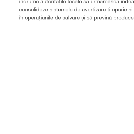
îndrume autoritățile locale să urmărească îndeapr
consolideze sistemele de avertizare timpurie și 
în operațiunile de salvare și să prevină produ