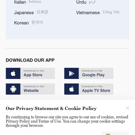
Italiano
اردو
Italian
Urdu
日本語
Tiếng Việt
Japanese
Vietnamese
한국어
Korean
DOWNLOAD OUR APP
Copyright © 2024 CGTN.
Our Privacy Statement & Cookie Policy
京ICP备20000184号
By continuing to browse our site you agree to our use of cookies, revised
Privacy Policy and Terms of Use. You can change your cookie settings
京公网安备 11010502050052号
through your browser.
Disinformation report hotline: 010-85061466