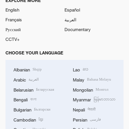
EXPLORE MORE
English
Español
Français
العربية
Русский
Documentary
CCTV+
CHOOSE YOUR LANGUAGE
Shqip
ລາວ
Albanian
Lao
العربية
Bahasa Melayu
Arabic
Malay
Беларуская
Монгол
Belarusian
Mongolian
বাংলা
မြန်မာဘာသာ
Bengali
Myanmar
Български
नेपाली
Bulgarian
Nepali
ខ្មែរ
فارسی
Cambodian
Persian