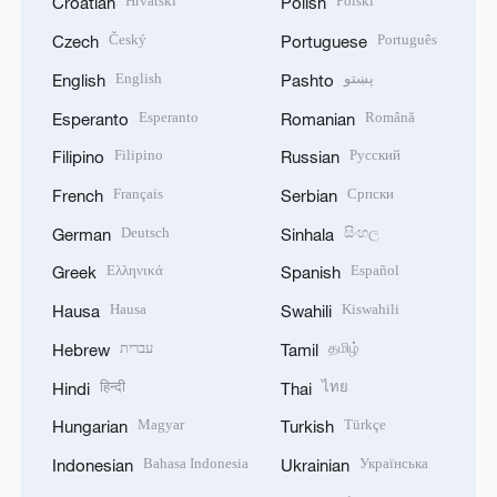
Hrvatski
Polski
Croatian
Polish
Český
Português
Czech
Portuguese
English
پښتو
English
Pashto
Esperanto
Română
Esperanto
Romanian
Filipino
Русский
Filipino
Russian
Français
Српски
French
Serbian
Deutsch
සිංහල
German
Sinhala
Ελληνικά
Español
Greek
Spanish
Hausa
Kiswahili
Hausa
Swahili
עברית
தமிழ்
Hebrew
Tamil
हिन्दी
ไทย
Hindi
Thai
Magyar
Türkçe
Hungarian
Turkish
Bahasa Indonesia
Українська
Indonesian
Ukrainian