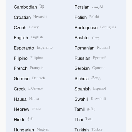
ខ្មែរ
فارسی
Cambodian
Persian
Hrvatski
Polski
Croatian
Polish
Český
Português
Czech
Portuguese
English
پښتو
English
Pashto
Esperanto
Română
Esperanto
Romanian
Filipino
Русский
Filipino
Russian
Français
Српски
French
Serbian
Deutsch
සිංහල
German
Sinhala
Ελληνικά
Español
Greek
Spanish
Hausa
Kiswahili
Hausa
Swahili
עברית
தமிழ்
Hebrew
Tamil
हिन्दी
ไทย
Hindi
Thai
Magyar
Türkçe
Hungarian
Turkish