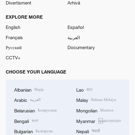
Divertisment
Arhivă
EXPLORE MORE
English
Español
Français
العربية
Русский
Documentary
CCTV+
CHOOSE YOUR LANGUAGE
Shqip
ລາວ
Albanian
Lao
العربية
Bahasa Melayu
Arabic
Malay
Беларуская
Монгол
Belarusian
Mongolian
বাংলা
မြန်မာဘာသာ
Bengali
Myanmar
Български
नेपाली
Bulgarian
Nepali