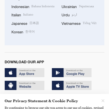
Bahasa Indonesia
Українська
Indonesian
Ukrainian
Italiano
اردو
Italian
Urdu
日本語
Tiếng Việt
Japanese
Vietnamese
한국어
Korean
DOWNLOAD OUR APP
Copyright © 2024 CGTN.
Our Privacy Statement & Cookie Policy
京ICP备20000184号
By continuing to browse our site you agree to our use of cookies, revised