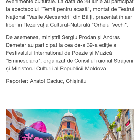
evenimente culturale. La data de 28 Iunie au participat
la spectacolul "Temă pentru acasă", montat de Teatrul
Național "Vasile Alecsandri" din Bălți, prezentat în aer
liber în Rezervația Cultural-Naturală "Orheiul Vechi".
De asemenea, miniștrii Sergiu Prodan și Andras
Demeter au participat la cea de-a 39-a ediție a
Festivalului Internațional de Poezie și Muzică
"Eminesciana", organizat de Consiliul raional Strășeni
și Ministerul Culturii al Republicii Moldova.
Reporter: Anatol Caciuc, Chișinău